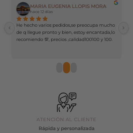
la
MARIA EUGENIA LLOPIS MORA
página
hace 12 días
de
producto
He hecho varios pedidos,se preocupa mucho 
M
de q llegue pronto y bien, estoy encantada,lo 
recomiendo 💯, precios ,calidad100100 y 100.
ATENCIÓN AL CLIENTE
Rápida y personalizada