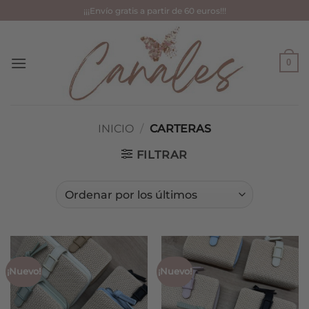
Saltar
¡¡¡Envío gratis a partir de 60 euros!!!
al
contenido
0
INICIO
/
CARTERAS
FILTRAR
¡Nuevo!
¡Nuevo!