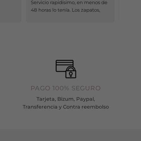
Servicio rapidísimo, en menos de 
elegir
48 horas lo tenía. Los zapatos, 
en
mejor de lo que esperaba (al 
la
comprar por Internet nunca 
página
sabes cómo será la calidad). 
de
producto
Cómodos y preciosos. Ya tengo 
zapatería de confianza 😊. Un 
10!!!!!
PAGO 100% SEGURO
Tarjeta, Bizum, Paypal,
Transferencia y Contra reembolso