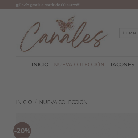
Saltar
¡¡¡Envío gratis a partir de 60 euros!!!
al
contenido
Buscar
por:
INICIO
NUEVA COLECCIÓN
TACONES
INICIO
/
NUEVA COLECCIÓN
-20%