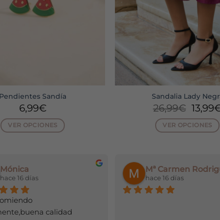
Pendientes Sandía
Sandalia Lady Negr
El
6,99
€
26,99
€
13,99
preci
origin
VER OPCIONES
VER OPCIONES
era:
Este
Este
26,99
producto
producto
tiene
tiene
Mónica
Mª Carmen Rodrig
múltiples
múltiple
hace 16 días
hace 16 días
variantes.
variantes
Las
Las
comiendo 
opciones
opciones
mente,buena calidad 
se
se