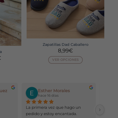
Zapatillas Dad Caballero
8,99
€
a
El
€
VER OPCIONES
o
precio
Este
al
actual
producto
es:
€.
13,99€.
tiene
múltiples
uez
Esther Morales
variantes.
s
hace 16 días
h
Las
.
opciones
La primera vez que hago un 
Todo ge
se
pedido y estoy encantada. 
pueden