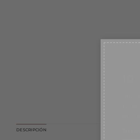
10
Suscr
recib
desc
TU EM
DESCRIPCIÓN