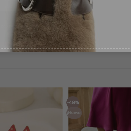
recibirás en las siguientes 24/72 horas laborables.
ntimiento
*
pto recibir ofertas
*
bolso.
-48%
¡Nuevo!