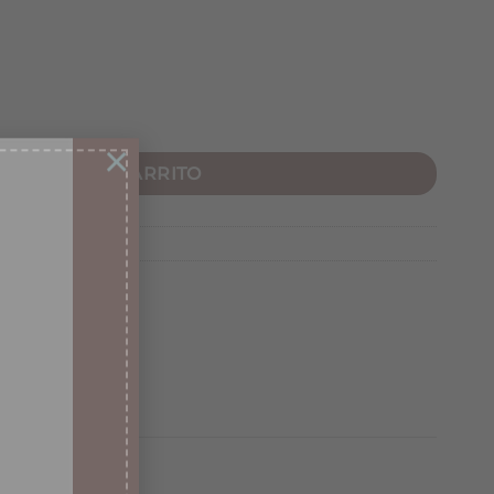
dad
×
AÑADIR AL CARRITO
VA COLECCIÓN