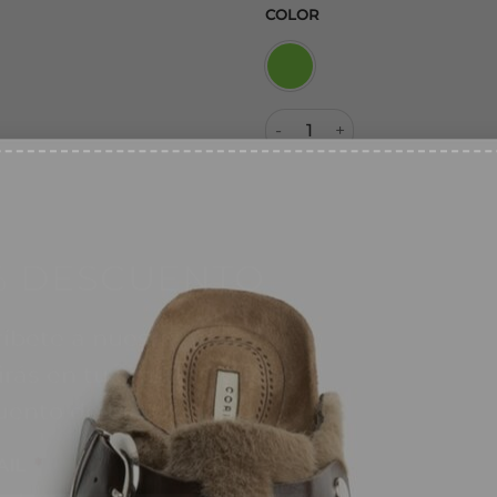
COLOR
Alpargata M6341 Verde canti
% DESCUENTO
SKU:
194706079
íbete a nuestra web y
Categorías:
ALPARGATAS
,
NUE
irás en tu email tu cupón
uento de bienvenida
AIL
*