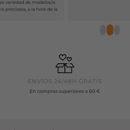
s variedad de modelos,la 
pueden
pueden
a preciosos, a la hora de la 
elegir
elegir
a rapidísimo,y el olor de los 
en
en
tes,huele súper bien.
la
la
página
página
de
de
producto
producto
ENVÍOS 24/48H GRATIS
En compras superiores a 60 €