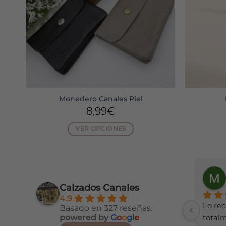
Monedero Canales Piel
8,99
€
VER OPCIONES
Este
producto
tiene
MARIA EUGENIA LLOPIS MORA
Mari Vicente
múltiples
hace 14 días
Calzados Canales
variantes.
4.9
Las
e 
Maravilloso todo,como siempre.
Lo re
Basado en 327 reseñas.
opciones
gue 
total
powered by
G
o
o
g
l
e
se