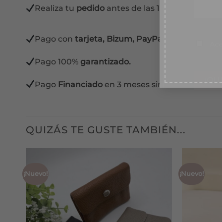
Realiza tu
pedido
antes de las 13:00 horas y lo 
Conse
Ace
Pago con
tarjeta, Bizum, PayPal y contra reem
Pago 100%
garantizado.
Pago
Financiado
en 3 meses sin intereses.
QUIZÁS TE GUSTE TAMBIÉN...
¡Nuevo!
¡Nuevo!