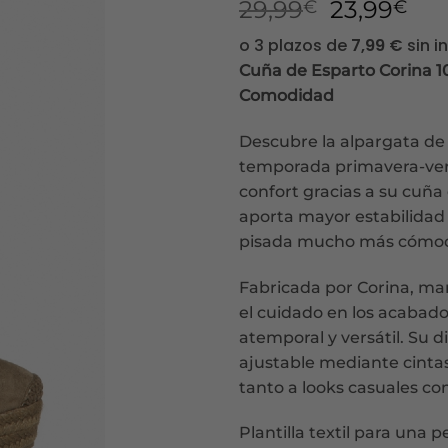
El
El
29,99
23,99
€
€
precio
pre
original
act
Cuña de Esparto Corina 1
era:
es:
Comodidad
29,99€.
23,
Descubre la alpargata de 
temporada primavera-vera
confort gracias a su cuña
aporta mayor estabilidad 
pisada mucho más cómoda
Fabricada por Corina, mar
el cuidado en los acabado
atemporal y versátil. Su d
ajustable mediante cintas,
tanto a looks casuales c
Plantilla textil para una 