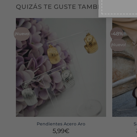
QUIZÁS TE GUSTE TAMBIÉN...
-48%
¡Nuevo!
¡Nuevo!
Pendientes Acero Aro
S
5,99
€