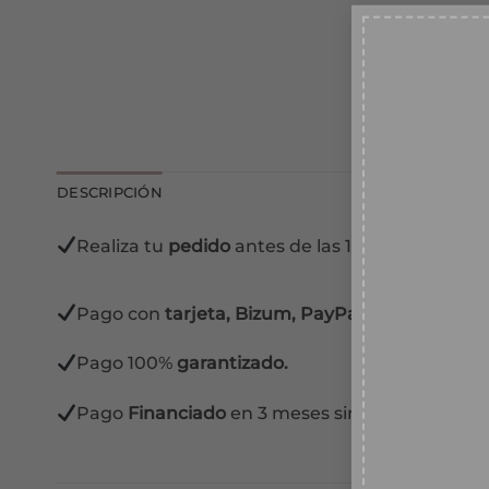
10
Suscr
recib
DESCRIPCIÓN
desc
Realiza tu
pedido
antes de las 13:00 horas y lo 
TU EM
Pago con
tarjeta, Bizum, PayPal y contra reem
Pago 100%
garantizado.
Conse
Ace
Pago
Financiado
en 3 meses sin intereses.