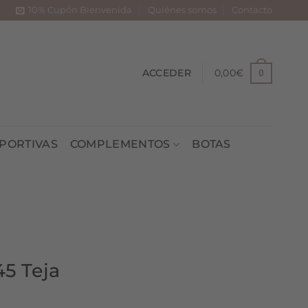
10% Cupón Bienvenida
Quiénes somos
Contacto
ACCEDER
0,00
€
0
PORTIVAS
COMPLEMENTOS
BOTAS
5 Teja