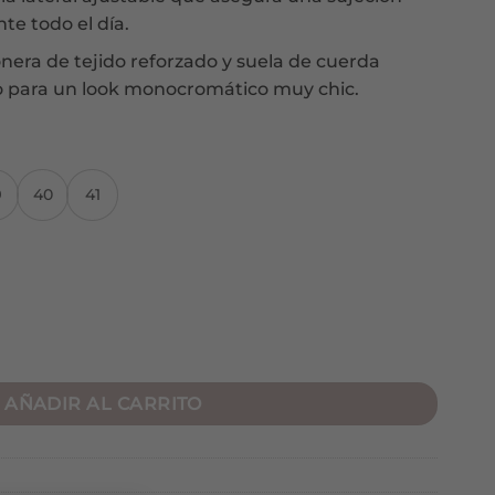
te todo el día.
nera de tejido reforzado y suela de cuerda
o para un look monocromático muy chic.
9
40
41
ad
AÑADIR AL CARRITO