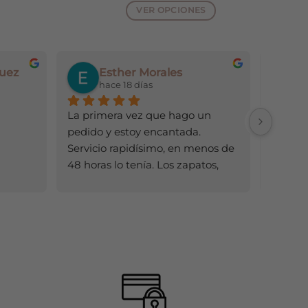
al
actual
VER OPCIONES
es:
Este
5,00€.
producto
tiene
uez
Esther Morales
s
múltiples
hace 18 días
h
.
variantes.
Las
La primera vez que hago un 
Todo ge
opciones
pedido y estoy encantada. 
se
Servicio rapidísimo, en menos de 
pueden
48 horas lo tenía. Los zapatos, 
elegir
mejor de lo que esperaba (al 
en
comprar por Internet nunca 
la
sabes cómo será la calidad). 
página
Cómodos y preciosos. Ya tengo 
de
zapatería de confianza 😊. Un 
producto
10!!!!!