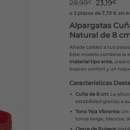
El
El
28,99
23,19
€
€
precio
pre
original
act
era:
es:
Alpargatas Cuña
28,99€.
23,1
Natural de 8 c
​Añade calidez a tus pasos
Este modelo combina la es
material tipo ante
, crean
buscan confort y un toque
Características Dest
Cuña de 8 cm:
La altura
estabilidad gracias a 
Tono Teja Vibrante:
Un c
tonos beige, blancos, 
Cierre de Pulsera:
Hebil