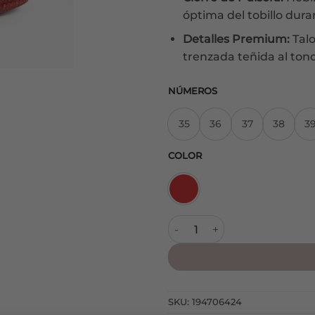
óptima del tobillo duran
Detalles Premium:
Talo
trenzada teñida al ton
NÚMEROS
35
36
37
38
3
COLOR
Alpargata M6345 Teja cantid
SKU:
194706424