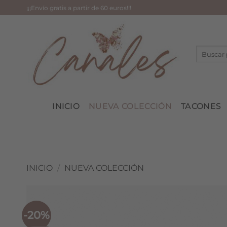
Saltar
¡¡¡Envío gratis a partir de 60 euros!!!
al
contenido
Buscar
por:
INICIO
NUEVA COLECCIÓN
TACONES
INICIO
/
NUEVA COLECCIÓN
-20%