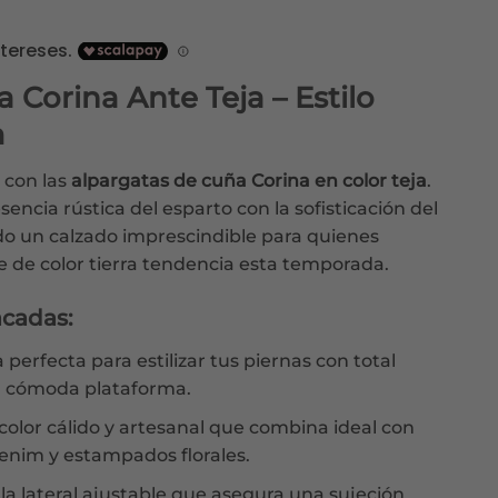
cio
ual
 Corina Ante Teja – Estilo
9€.
m
 con las
alpargatas de cuña Corina en color teja
.
encia rústica del esparto con la sofisticación del
do un calzado imprescindible para quienes
 de color tierra tendencia esta temporada.
acadas:
 perfecta para estilizar tus piernas con total
su cómoda plataforma.
olor cálido y artesanal que combina ideal con
denim y estampados florales.
la lateral ajustable que asegura una sujeción