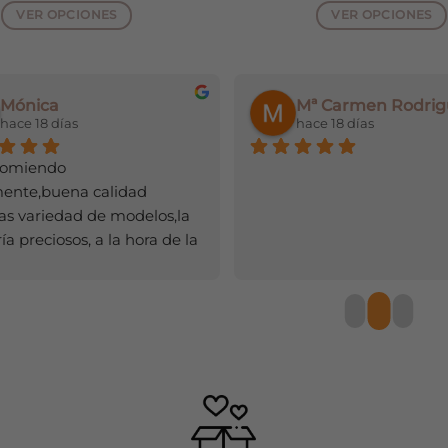
original
actual
origin
VER OPCIONES
VER OPCIONES
era:
es:
era:
Este
Este
26,99€.
13,99€.
9,99€.
producto
producto
tiene
tiene
Mónica
Mª Carmen Rodrig
múltiples
múltiple
hace 18 días
hace 18 días
variantes.
variantes
Las
Las
comiendo 
opciones
opciones
mente,buena calidad 
se
se
s variedad de modelos,la 
pueden
pueden
a preciosos, a la hora de la 
elegir
elegir
a rapidísimo,y el olor de los 
en
en
tes,huele súper bien.
la
la
página
página
de
de
producto
producto