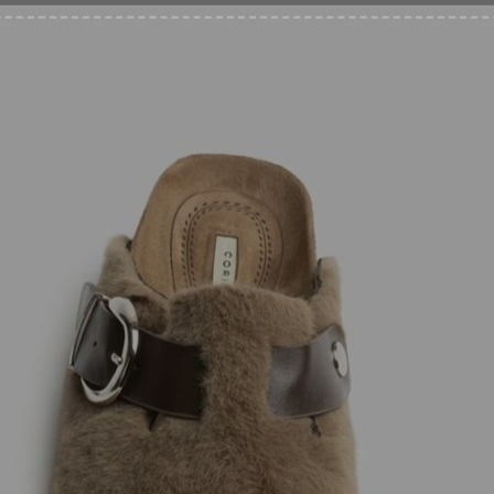
Categorías:
ALPARGATAS
,
NUE
% DESCUENTO
íbete a nuestra web y
irás en tu email tu cupón
uento de bienvenida
recibirás en las siguientes 24/72 horas laborables.
AIL
*
bolso.
ntimiento
*
pto recibir ofertas
*