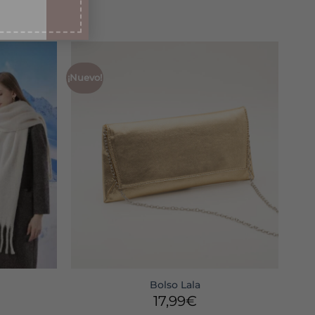
¡Nuevo!
Bolso Lala
El
17,99
€
o
precio