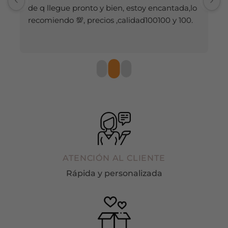
producto
producto
de q llegue pronto y bien, estoy encantada,lo 
recomiendo 💯, precios ,calidad100100 y 100.
ATENCIÓN AL CLIENTE
Rápida y personalizada