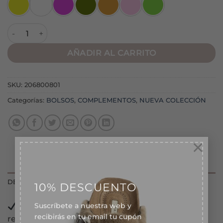
Bolsa Frutas Plastificada cantidad
AÑADIR AL CARRITO
SKU:
206800801
Categorías:
BOLSOS
,
COMPLEMENTOS
,
NUEVA COLECCIÓN
×
10% DESCUENTO
DESCRIPCIÓN
Suscríbete a nuestra web y
Realiza tu
pedido
antes de las 13:00 horas y lo
recibirás en tu email tu cupón
descuento de bienvenida
recibirás en las siguientes 24/72 horas laborables.