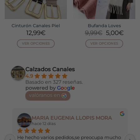
Cinturón Canales Piel
Bufanda Loves
El
El
12,99
€
9,99
€
5,00
€
precio
preci
VER OPCIONES
VER OPCIONES
original
actua
era:
es:
Este
Este
9,99€.
5,00€
producto
producto
tiene
tiene
Calzados Canales
múltiples
múltiples
4.9
variantes.
variantes.
Basado en 327 reseñas.
Las
Las
powered by
G
o
o
g
l
e
opciones
opciones
valóranos en
se
se
pueden
pueden
elegir
elegir
en
en
MARIA EUGENIA LLOPIS MORA
la
la
hace 12 días
página
página
de
de
He hecho varios pedidos,se preocupa mucho 
M