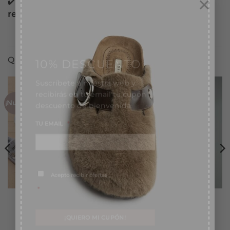
×
✔️Pago con
tarjeta, Bizum, PayPal y contra
reembolso.
10% DESCUENTO
QUIZÁS TE GUSTE TAMBIÉN...
Suscríbete a nuestra web y
recibirás en tu email tu cupón
descuento de bienvenida
¡Nuevo!
¡Nuevo!
TU EMAIL
*
Consentimiento
*
Acepto recibir ofertas
*
Zapatillas Home
Pendientes Acero V
8,99
€
5,99
€
VER OPCIONES
VER OPCIONES