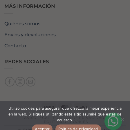
MÁS INFORMACIÓN
Quiénes somos
Envíos y devoluciones
Contacto
REDES SOCIALES
Visa
MasterCard
PayPal
Utilizo cookies para asegurar que ofrezco la mejor experiencia
en la web. Si sigues utilizando este sitio asumiré que estás de
AVISO LEGAL
POLÍTICA DE PRIVACIDAD
acuerdo.
POLÍTICA DE COOKIES
Aceptar
Política de privacidad