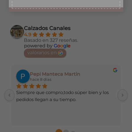
Este
Este
producto
producto
tiene
tiene
múltiples
múltiples
Calzados Canales
variantes.
variantes.
4.9
Las
Las
Basado en 327 reseñas.
opciones
opciones
powered by
G
o
o
g
l
e
se
se
valóranos en
pueden
pueden
elegir
elegir
en
en
Pepi Manteca Martin
la
la
hace 8 días
página
página
de
de
Siempre que compro,todo súper bien y los 
H
producto
producto
pedidos llegan a su tiempo.
d
r