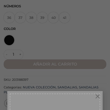
NÚMEROS
36
37
38
39
40
41
COLOR
Sandalia Estrella Mar Negra cantidad
AÑADIR AL CARRITO
SKU:
203188397
Categorías:
NUEVA COLECCIÓN
,
SANDALIAS
,
SANDALIAS
PLANAS
×