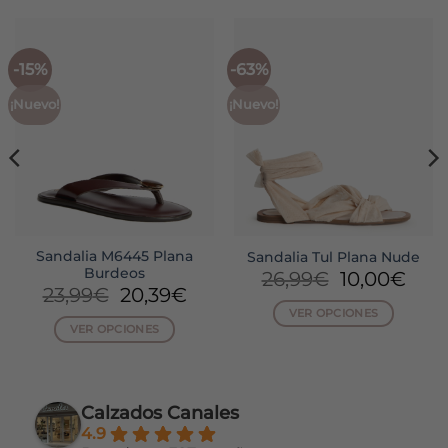
-15%
-63%
¡Nuevo!
¡Nuevo!
Sandalia M6445 Plana
Sandalia Tul Plana Nude
Burdeos
El
El
26,99
€
10,00
€
El
El
23,99
€
20,39
€
cio
precio
prec
precio
precio
VER OPCIONES
ual
original
actu
VER OPCIONES
original
actual
era:
es:
Este
era:
es:
Este
00€.
26,99€.
10,0
producto
23,99€.
20,39€.
producto
tiene
tiene
múltiples
Calzados Canales
múltiples
variantes.
4.9
variantes.
Las