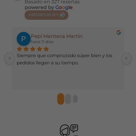
Basado en 327 reseñas.
Las
opciones
powered by
G
o
o
g
l
e
opciones
se
valóranos en
se
pueden
pueden
elegir
elegir
en
en
Pepi Manteca Martin
la
la
hace 11 días
página
página
de
de
Siempre que compro,todo súper bien y los 
H
producto
producto
pedidos llegan a su tiempo.
d
r