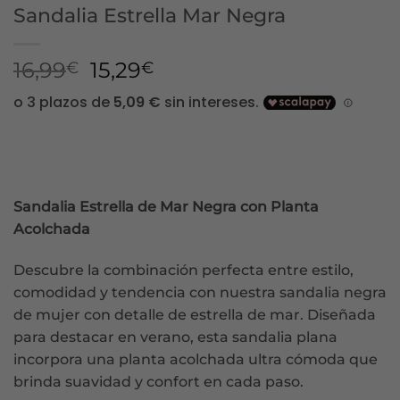
Sandalia Estrella Mar Negra
El
El
16,99
15,29
€
€
precio
precio
original
actual
era:
es:
16,99€.
15,29€.
Sandalia Estrella de Mar Negra con Planta
Acolchada
Descubre la combinación perfecta entre estilo,
comodidad y tendencia con nuestra sandalia negra
de mujer con detalle de estrella de mar. Diseñada
para destacar en verano, esta sandalia plana
incorpora una planta acolchada ultra cómoda que
brinda suavidad y confort en cada paso.