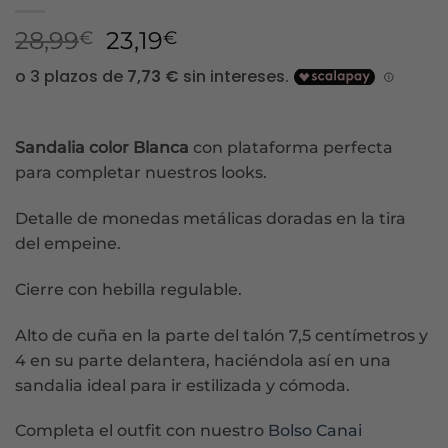
El
El
28,99
23,19
€
€
precio
precio
original
actual
era:
es:
28,99€.
23,19€.
Sandalia color Blanca
con plataforma perfecta
para completar nuestros looks.
Detalle de monedas metálicas doradas en la tira
del empeine.
Cierre con hebilla regulable.
Alto de cuña en la parte del talón 7,5 centímetros y
4 en su parte delantera, haciéndola así en una
sandalia ideal para ir estilizada y cómoda.
Completa el outfit con nuestro
Bolso Canai