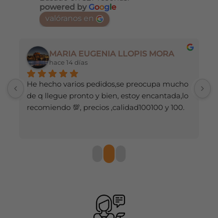
powered by
G
o
o
g
l
e
opciones
opciones
valóranos en
se
se
pueden
pueden
elegir
elegir
en
en
MARIA EUGENIA LLOPIS MORA
la
la
hace 14 días
página
página
de
de
He hecho varios pedidos,se preocupa mucho 
M
producto
producto
de q llegue pronto y bien, estoy encantada,lo 
recomiendo 💯, precios ,calidad100100 y 100.