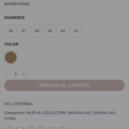
preferidas!
NÚMEROS
36
37
38
39
40
41
COLOR
Sandalia Nala Taupe cantidad
AÑADIR AL CARRITO
SKU:
201378164
Categorías:
NUEVA COLECCIÓN
,
SANDALIAS
,
SANDALIAS
CUÑA