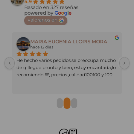
4.9
variantes.
Las
Basado en 327 reseñas.
Las
opciones
powered by
G
o
o
g
l
e
opciones
se
valóranos en
se
pueden
pueden
elegir
elegir
en
en
la
MARIA EUGENIA LLOPIS MORA
la
hace 12 días
página
página
de
de
producto
He hecho varios pedidos,se preocupa mucho 
M
producto
de q llegue pronto y bien, estoy encantada,lo 
recomiendo 💯, precios ,calidad100100 y 100.