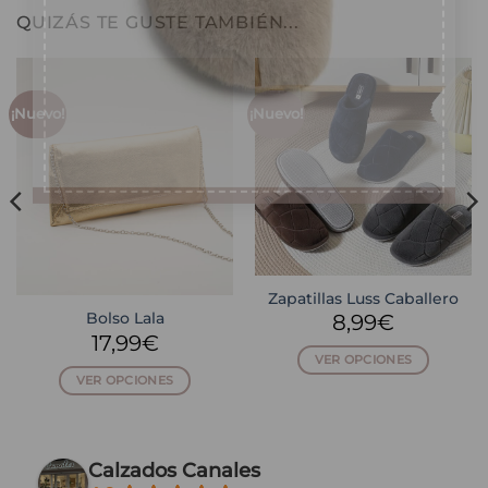
QUIZÁS TE GUSTE TAMBIÉN...
Consentimiento
*
Acepto recibir ofertas
*
¡Nuevo!
¡Nuevo!
Zapatillas Luss Caballero
8,99
€
Bolso Lala
17,99
€
VER OPCIONES
VER OPCIONES
Este
Este
producto
producto
tiene
tiene
múltiples
Calzados Canales
múltiples
variantes.