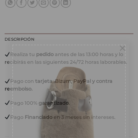
DESCRIPCIÓN
×
Realiza tu
pedido
antes de las 13:00 horas y lo
recibirás en las siguientes 24/72 horas laborables.
Pago con
tarjeta, Bizum, PayPal y contra
10% DESCUENTO
reembolso.
Suscríbete a nuestra web y
Pago 100%
garantizado.
recibirás en tu email tu cupón
descuento de bienvenida
Pago
Financiado
en 3 meses sin intereses.
TU EMAIL
*