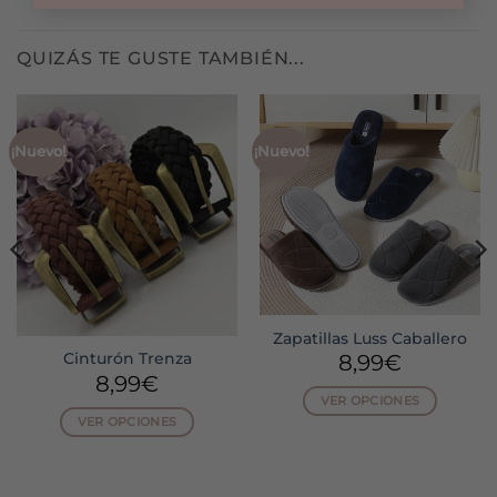
QUIZÁS TE GUSTE TAMBIÉN...
¡Nuevo!
¡Nuevo!
Zapatillas Luss Caballero
8,99
€
Cinturón Trenza
8,99
€
VER OPCIONES
VER OPCIONES
Este
Este
producto
producto
tiene
tiene
múltiples