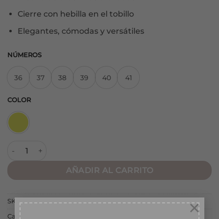
Cierre con hebilla en el tobillo
Elegantes, cómodas y versátiles
NÚMEROS
36
37
38
39
40
41
COLOR
Sandalia Oasis Oro cantidad
AÑADIR AL CARRITO
×
SKU:
197054653
Categorías:
NUEVA COLECCIÓN
,
SANDALIAS
,
TACONES