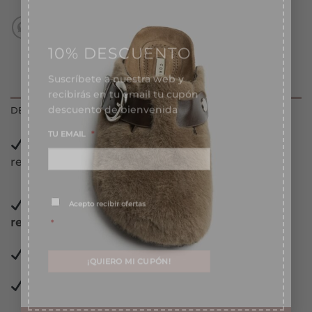
10% DESCUENTO
Suscríbete a nuestra web y
recibirás en tu email tu cupón
descuento de bienvenida
TU EMAIL
*
DESCRIPCIÓN
Realiza tu
pedido
antes de las 13:00 horas y lo
recibirás en las siguientes 24/72 horas laborables.
Consentimiento
*
Acepto recibir ofertas
*
Pago con
tarjeta, Bizum, PayPal y contra
reembolso.
Pago 100%
garantizado.
Pago
Financiado
en 3 meses sin intereses.