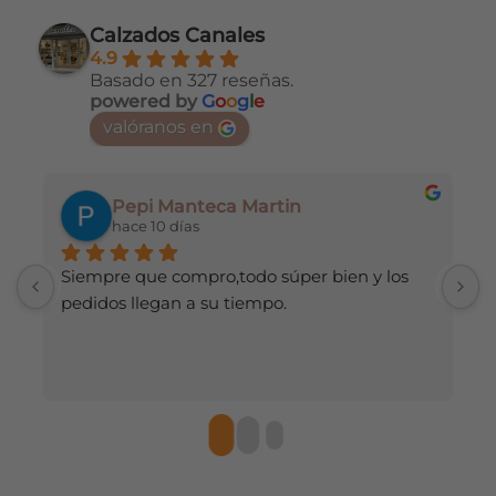
múltiples
variantes.
Calzados Canales
variantes.
Las
4.9
Las
opciones
Basado en 327 reseñas.
opciones
se
powered by
G
o
o
g
l
e
se
pueden
valóranos en
pueden
elegir
elegir
en
en
la
Pepi Manteca Martin
MARIA 
la
página
hace 10 días
hace 13 dí
página
de
de
producto
e que compro,todo súper bien y los 
He hecho vario
producto
s llegan a su tiempo.
de q llegue pro
recomiendo 💯, 