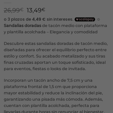
El
El
26,99
13,49
€
€
precio
precio
original
actual
Sandalias doradas
de tacón medio con plataforma
era:
es:
y plantilla acolchada – Elegancia y comodidad
26,99€.
13,49€.
Descubre estas sandalias doradas de tacón medio,
diseñadas para ofrecer el equilibrio perfecto entre
estilo y confort. Su acabado metalizado y sus tiras
finas cruzadas aportan un toque sofisticado, ideal
para eventos, fiestas o looks de invitada.
Incorporan un tacón ancho de 7,5 cm y una
plataforma frontal de 1,5 cm que proporciona
mayor estabilidad y reduce la inclinación del pie,
garantizando una pisada más cómoda. Además,
cuentan con plantilla acolchada, perfecta para
llevarlas durante horas sin renunciar al bienestar.