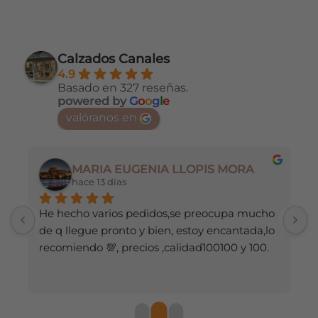
era:
es:
era:
es:
Este
Este
94€.
19,99€.
17,99€.
23,99€.
21,5
producto
producto
tiene
tiene
múltiples
múltiples
Calzados Canales
variantes.
variantes.
4.9
Las
Las
Basado en 327 reseñas.
opciones
opciones
powered by
G
o
o
g
l
e
se
se
valóranos en
pueden
pueden
elegir
elegir
en
en
MARIA EUGENIA LLOPIS MORA
la
la
hace 13 días
página
página
de
de
He hecho varios pedidos,se preocupa mucho 
M
producto
producto
de q llegue pronto y bien, estoy encantada,lo 
recomiendo 💯, precios ,calidad100100 y 100.