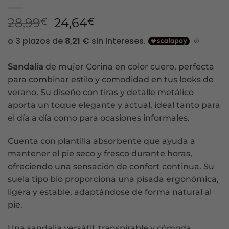
El
El
28,99
24,64
€
€
precio
precio
original
actual
era:
es:
Sandalia
de mujer Corina en color cuero, perfecta
28,99€.
24,64€.
para combinar estilo y comodidad en tus looks de
verano. Su diseño con tiras y detalle metálico
aporta un toque elegante y actual, ideal tanto para
el día a día como para ocasiones informales.
Cuenta con plantilla absorbente que ayuda a
mantener el pie seco y fresco durante horas,
ofreciendo una sensación de confort continua. Su
suela tipo bio proporciona una pisada ergonómica,
ligera y estable, adaptándose de forma natural al
pie.
Una sandalia versátil, transpirable y cómoda,