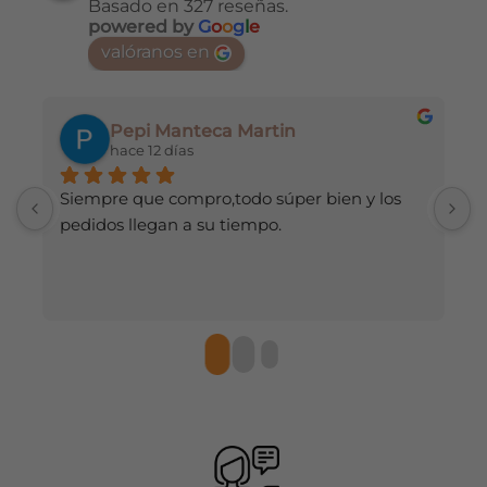
Basado en 327 reseñas.
Las
Las
powered by
G
o
o
g
l
e
opciones
opciones
valóranos en
se
se
pueden
pueden
elegir
elegir
en
en
Pepi Manteca Martin
la
la
hace 12 días
página
página
de
de
Siempre que compro,todo súper bien y los 
He
producto
producto
pedidos llegan a su tiempo.
de
re