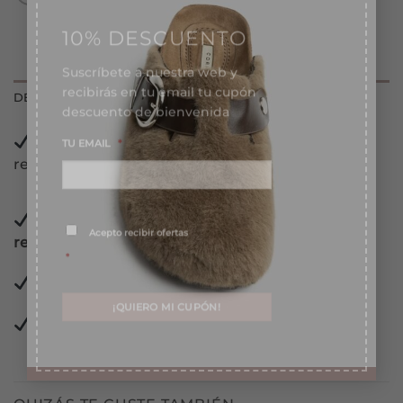
10% DESCUENTO
Suscríbete a nuestra web y
recibirás en tu email tu cupón
descuento de bienvenida
DESCRIPCIÓN
TU EMAIL
*
Realiza tu
pedido
antes de las 13:00 horas y lo
recibirás en las siguientes 24/72 horas laborables.
Consentimiento
*
Acepto recibir ofertas
Pago con
tarjeta, Bizum, PayPal y contra
*
reembolso.
Pago 100%
garantizado.
Pago
Financiado
en 3 meses sin intereses.