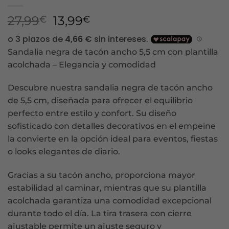
El
El
27,99
13,99
€
€
precio
precio
original
actual
Sandalia negra de tacón ancho 5,5 cm con plantilla
era:
es:
acolchada – Elegancia y comodidad
27,99€.
13,99€.
Descubre nuestra sandalia negra de tacón ancho
de 5,5 cm, diseñada para ofrecer el equilibrio
perfecto entre estilo y confort. Su diseño
sofisticado con detalles decorativos en el empeine
la convierte en la opción ideal para eventos, fiestas
o looks elegantes de diario.
Gracias a su tacón ancho, proporciona mayor
estabilidad al caminar, mientras que su plantilla
acolchada garantiza una comodidad excepcional
durante todo el día. La tira trasera con cierre
ajustable permite un ajuste seguro y