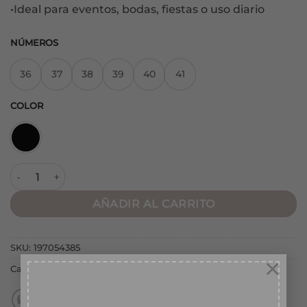
•Ideal para eventos, bodas, fiestas o uso diario
NÚMEROS
36
37
38
39
40
41
COLOR
Sandalia Rome Negra cantidad
AÑADIR AL CARRITO
SKU:
197054385
×
Categorías:
NUEVA COLECCIÓN
,
SANDALIAS
,
TACONES