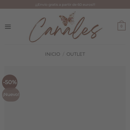
Saltar
¡¡¡Envío gratis a partir de 60 euros!!!
al
contenido
0
INICIO
/
OUTLET
-50%
¡Nuevo!