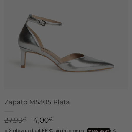
Zapato M5305 Plata
El
El
27,99
14,00
€
€
precio
precio