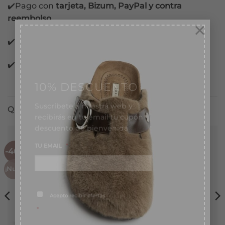
✔️Pago con
tarjeta, Bizum, PayPal y contra
reembolso.
×
✔️Pago 100%
garantizado.
✔️Pago
Financiado
en 3 meses sin intereses.
10% DESCUENTO
Suscríbete a nuestra web y
recibirás en tu email tu cupón
QUIZÁS TE GUSTE TAMBIÉN...
descuento de bienvenida
TU EMAIL
*
-40%
-50%
¡Nuevo!
¡Nuevo!
Consentimiento
*
Acepto recibir ofertas
*