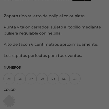
original
actual
era:
es:
27,99€.
14,00€.
Zapato
tipo stiletto de polipiel color
plata
.
Punta y talón cerrados, sujeto al tobillo mediante
pulsera regulable con hebilla.
Alto de tacón 6 centímetros aproximadamente.
Los zapatos perfectos para tus eventos.
NÚMEROS
35
36
37
38
39
40
41
COLOR