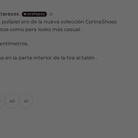
cio
ual
n polipiel oro de la nueva colección CorinaShoes
ntos como para looks más casual .
9€.
centímetros.
n la parte interior de la tira al talón .
9
40
41