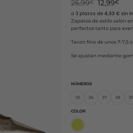
El
El
25,99
12,99
€
€
precio
pre
original
act
Zapatos de estilo salón e
era:
es:
perfectos tanto para eve
25,99€.
12,9
Tacon fino de unos 7-7,5 
Se ajustan mediante goma e
NÚMEROS
35
36
37
38
3
COLOR