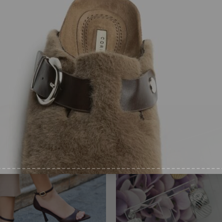
irás en tu email tu cupón
uento de bienvenida
AIL
*
ntimiento
*
pto recibir ofertas
*
¡Nuevo!