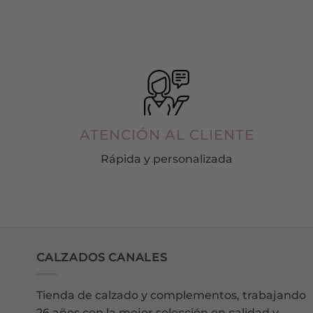
página
de
producto
ATENCIÓN AL CLIENTE
Rápida y personalizada
CALZADOS CANALES
Tienda de calzado y complementos, trabajando
26 años con la mejor selección en calidad y