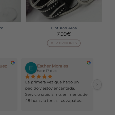
ro
Cinturón Aroa
7,99
€
VER OPCIONES
Este
producto
tiene
uez
Esther Morales
s
múltiples
hace 17 días
h
.
variantes.
Las
La primera vez que hago un 
Todo ge
opciones
pedido y estoy encantada. 
se
Servicio rapidísimo, en menos de 
pueden
48 horas lo tenía. Los zapatos, 
elegir
mejor de lo que esperaba (al 
en
comprar por Internet nunca 
la