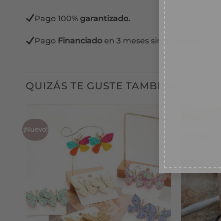
recib
Pago 100%
garantizado.
desc
Pago
Financiado
en 3 meses sin intereses.
TU EM
QUIZÁS TE GUSTE TAMBIÉN...
Conse
Ace
-48%
¡Nuevo!
¡Nuevo!