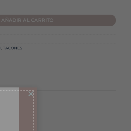
AÑADIR AL CARRITO
N
,
TACONES
×