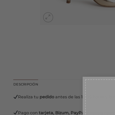
DESCRIPCIÓN
10
Realiza tu
pedido
antes de las 13:00 horas y lo 
Suscr
Pago con
tarjeta, Bizum, PayPal y contra reem