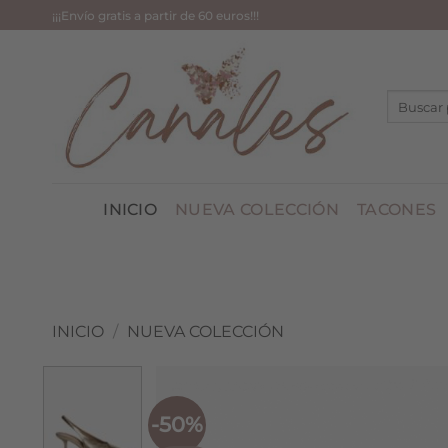
Saltar
¡¡¡Envío gratis a partir de 60 euros!!!
al
contenido
Buscar
por:
INICIO
NUEVA COLECCIÓN
TACONES
INICIO
/
NUEVA COLECCIÓN
-50%