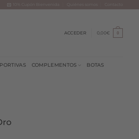
10% Cupón Bienvenida
Quiénes somos
Contacto
ACCEDER
0,00
€
0
PORTIVAS
COMPLEMENTOS
BOTAS
Oro