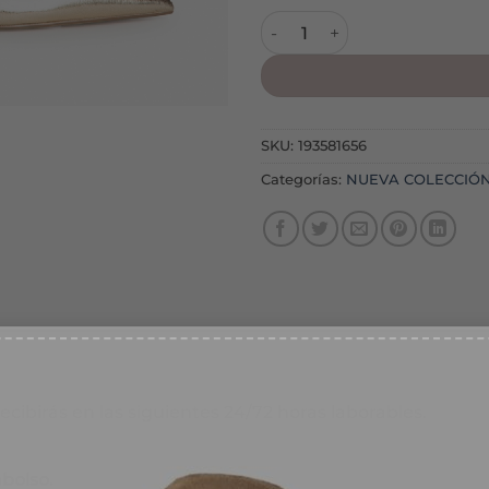
Zapato M6241 Oro cantidad
SKU:
193581656
Categorías:
NUEVA COLECCIÓ
% DESCUENTO
recibirás en las siguientes 24/72 horas laborables.
íbete a nuestra web y
bolso.