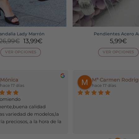
andalia Lady Marrón
Pendientes Acero A
El
El
26,99
€
13,99
€
5,99
€
precio
precio
original
actual
VER OPCIONES
VER OPCIONES
era:
es:
Este
Este
26,99€.
13,99€.
producto
producto
tiene
tiene
Mónica
Mª Carmen Rodrig
múltiples
múltiple
hace 17 días
hace 17 días
variantes.
variantes
Las
Las
comiendo 
opciones
opciones
mente,buena calidad 
se
se
s variedad de modelos,la 
pueden
pueden
a preciosos, a la hora de la 
elegir
elegir
a rapidísimo,y el olor de los 
en
en
tes,huele súper bien.
la
la