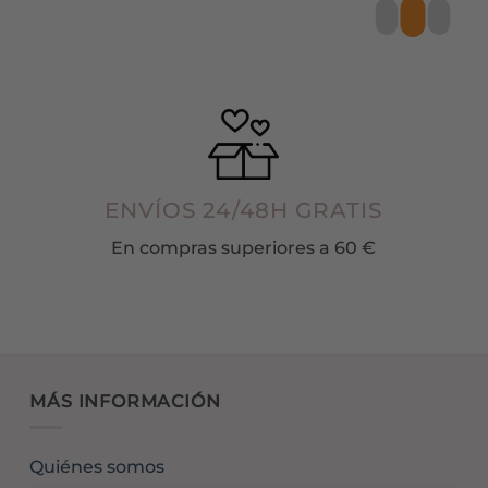
página
página
de
de
producto
producto
ENVÍOS 24/48H GRATIS
En compras superiores a 60 €
MÁS INFORMACIÓN
Quiénes somos