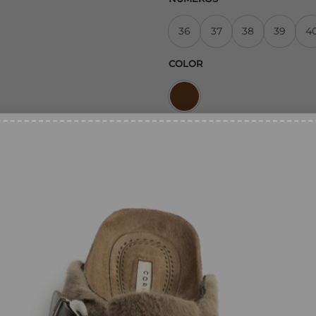
36
37
38
39
4
COLOR
Zueco Madera Tachas Marrón
% DESCUENTO
íbete a nuestra web y
SKU:
202135878
irás en tu email tu cupón
Categorías:
NUEVA COLECCIÓ
uento de bienvenida
AIL
*