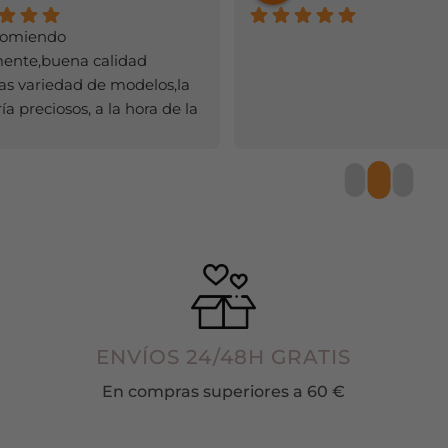
variantes.
variantes
Las
Las
comiendo 
opciones
opciones
mente,buena calidad 
se
se
s variedad de modelos,la 
pueden
pueden
a preciosos, a la hora de la 
elegir
elegir
a rapidísimo,y el olor de los 
en
en
tes,huele súper bien.
la
la
página
página
de
de
producto
producto
ENVÍOS 24/48H GRATIS
En compras superiores a 60 €