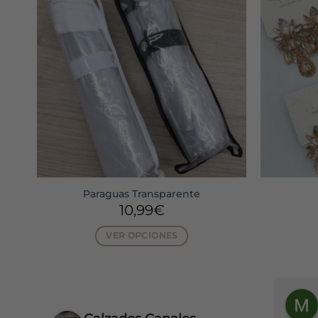
Paraguas Transparente
10,99
€
VER OPCIONES
Este
producto
tiene
MARIA EUGENIA LLOPIS MORA
Mari Vicente
múltiples
hace 16 días