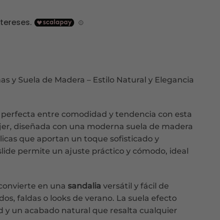
io
al
9€.
s y Suela de Madera – Estilo Natural y Elegancia
perfecta entre comodidad y tendencia con esta
jer, diseñada con una moderna suela de madera
licas que aportan un toque sofisticado y
slide permite un ajuste práctico y cómodo, ideal
 convierte en una
sandalia
versátil y fácil de
os, faldas o looks de verano. La suela efecto
d y un acabado natural que resalta cualquier