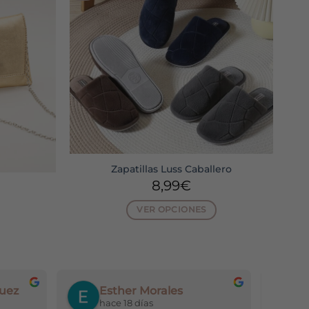
Zapatillas Luss Caballero
8,99
€
VER OPCIONES
Este
producto
tiene
múltiples
uez
Esther Morales
variantes.
s
hace 18 días
h
Las