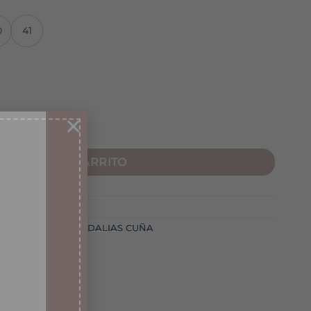
0
41
×
 cantidad
AÑADIR AL CARRITO
N
,
SANDALIAS
,
SANDALIAS CUÑA