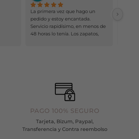
.
opciones
La primera vez que hago un 
Todo ge
se
pedido y estoy encantada. 
pueden
Servicio rapidísimo, en menos de 
elegir
48 horas lo tenía. Los zapatos, 
en
mejor de lo que esperaba (al 
la
comprar por Internet nunca 
página
sabes cómo será la calidad). 
de
producto
Cómodos y preciosos. Ya tengo 
zapatería de confianza 😊. Un 
10!!!!!
PAGO 100% SEGURO
Tarjeta, Bizum, Paypal,
Transferencia y Contra reembolso