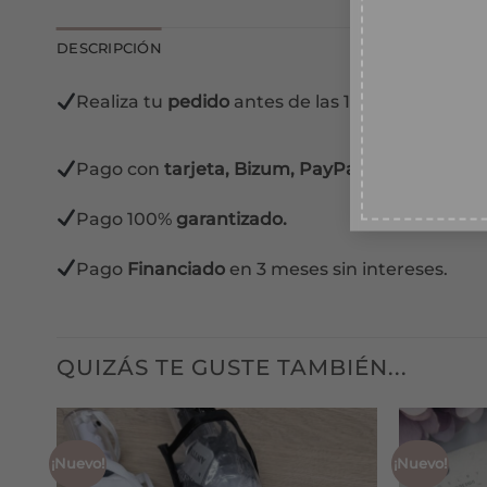
DESCRIPCIÓN
Conse
Ace
Realiza tu
pedido
antes de las 13:00 horas y lo 
Pago con
tarjeta, Bizum, PayPal y contra reem
Pago 100%
garantizado.
Pago
Financiado
en 3 meses sin intereses.
QUIZÁS TE GUSTE TAMBIÉN...
¡Nuevo!
¡Nuevo!