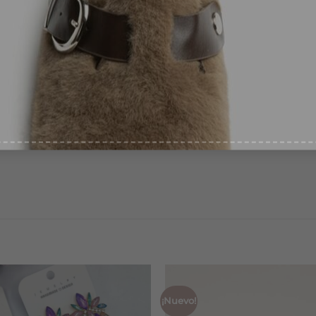
ntimiento
*
pto recibir ofertas
*
recibirás en las siguientes 24/72 horas laborables.
bolso.
¡Nuevo!