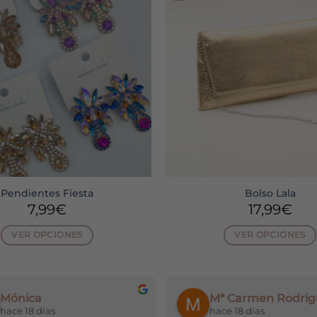
Pendientes Fiesta
Bolso Lala
7,99
€
17,99
€
VER OPCIONES
VER OPCIONES
Este
Este
producto
producto
tiene
tiene
Mónica
Mª Carmen Rodrig
múltiples
múltiple
hace 18 días
hace 18 días