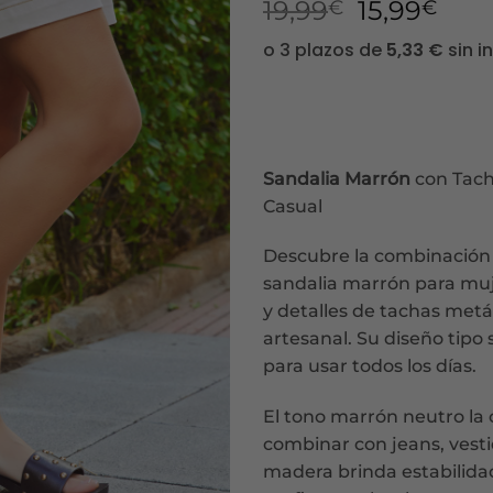
El
El
19,99
15,99
€
€
precio
prec
original
actu
era:
es:
19,99€.
15,9
Sandalia
Marrón
con Tacha
Casual
Descubre la combinación 
sandalia marrón para mu
y detalles de tachas metá
artesanal. Su diseño tipo 
para usar todos los días.
El tono marrón neutro la
combinar con jeans, vestid
madera brinda estabilida