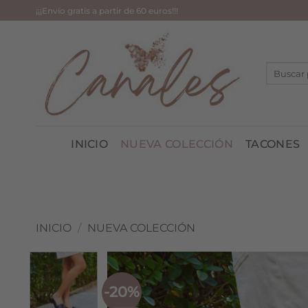
Saltar
¡¡¡Envío gratis a partir de 60 euros!!!
al
contenido
Buscar
por:
INICIO
NUEVA COLECCIÓN
TACONES
INICIO
/
NUEVA COLECCIÓN
-20%