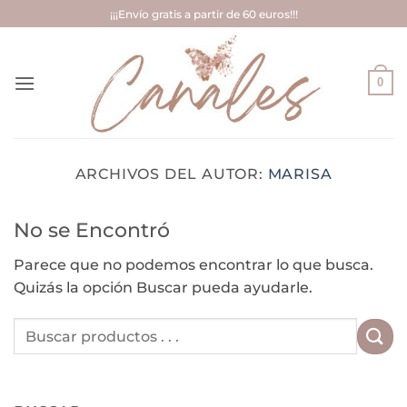
Saltar
¡¡¡Envío gratis a partir de 60 euros!!!
al
contenido
0
ARCHIVOS DEL AUTOR:
MARISA
No se Encontró
Parece que no podemos encontrar lo que busca.
Quizás la opción Buscar pueda ayudarle.