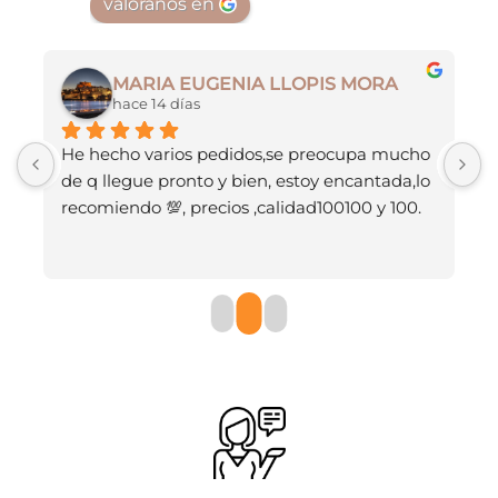
valóranos en
MARIA EUGENIA LLOPIS MORA
hace 14 días
He hecho varios pedidos,se preocupa mucho 
M
de q llegue pronto y bien, estoy encantada,lo 
recomiendo 💯, precios ,calidad100100 y 100.