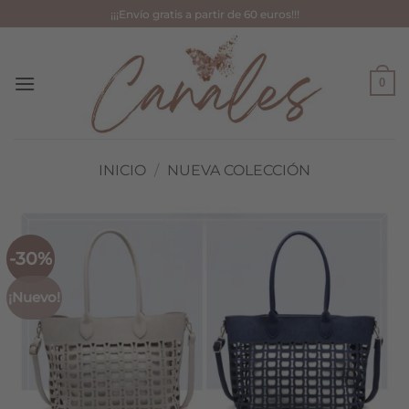
Saltar
¡¡¡Envío gratis a partir de 60 euros!!!
al
contenido
0
INICIO
/
NUEVA COLECCIÓN
-30%
¡Nuevo!