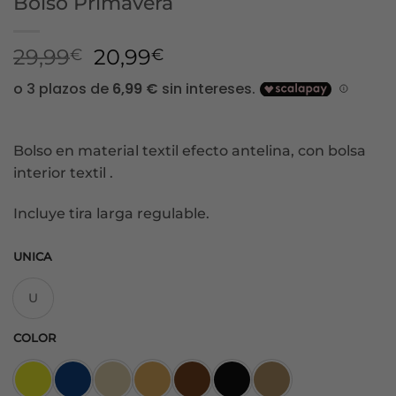
Bolso Primavera
El
El
29,99
20,99
€
€
precio
precio
original
actual
era:
es:
29,99€.
20,99€.
Bolso en material textil efecto antelina, con bolsa
interior textil .
Incluye tira larga regulable.
UNICA
U
COLOR