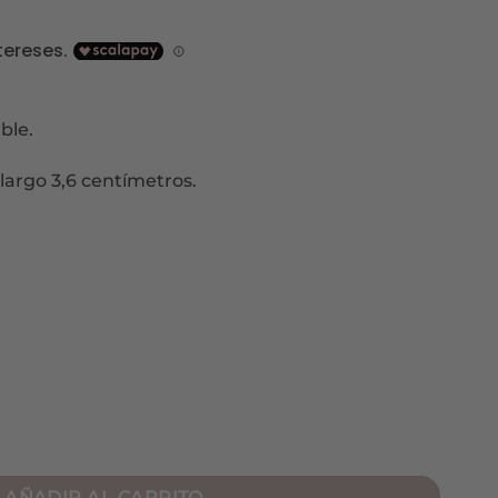
ble.
argo 3,6 centímetros.
d
AÑADIR AL CARRITO