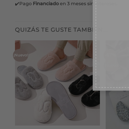
desc
✔️Pago
Financiado
en 3 meses sin intereses.
TU EM
QUIZÁS TE GUSTE TAMBIÉN...
Conse
Ace
-67%
¡Nuevo!
¡Nuevo!