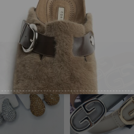
uento de bienvenida
AIL
*
ntimiento
*
pto recibir ofertas
*
-17%
PIEL