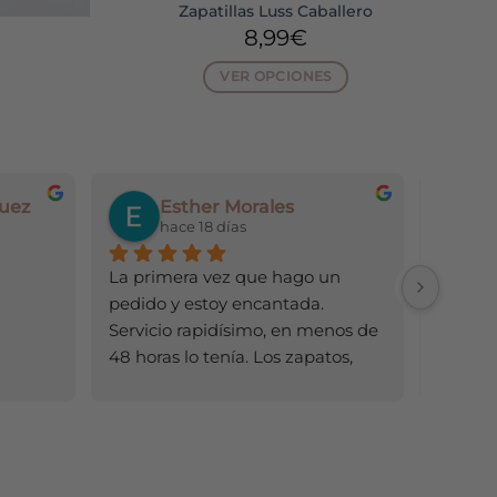
Zapatillas Luss Caballero
8,99
€
El
VER OPCIONES
o
precio
Este
al
actual
producto
es:
.
9,99€.
tiene
múltiples
uez
Esther Morales
variantes.
s
hace 18 días
h
Las
.
opciones
La primera vez que hago un 
Todo ge
se
pedido y estoy encantada. 
pueden
Servicio rapidísimo, en menos de 
elegir
48 horas lo tenía. Los zapatos, 
en
mejor de lo que esperaba (al 
la
comprar por Internet nunca 
página
sabes cómo será la calidad). 
de
producto
Cómodos y preciosos. Ya tengo 
zapatería de confianza 😊. Un 