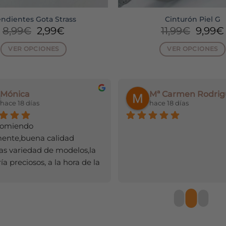
ndientes Gota Strass
Cinturón Piel G
El
El
El
8,99
€
2,99
€
11,99
€
9,99
€
precio
precio
preci
original
actual
origin
VER OPCIONES
VER OPCIONES
era:
es:
era:
Este
Este
8,99€.
2,99€.
11,99€
producto
producto
tiene
tiene
Mónica
Mª Carmen Rodrig
múltiples
múltiple
hace 18 días
hace 18 días
variantes.
variantes
Las
Las
comiendo 
opciones
opciones
mente,buena calidad 
se
se
s variedad de modelos,la 
pueden
pueden
a preciosos, a la hora de la 
elegir
elegir
a rapidísimo,y el olor de los 
en
en
tes,huele súper bien.
la
la
página
página
de
de
producto
producto