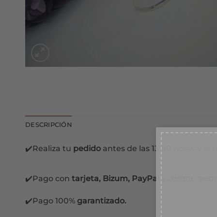
DESCRIPCIÓN
✔️Realiza tu
pedido
antes de las 13:00 horas y lo 
10
✔️Pago con
tarjeta, Bizum, PayPal y contra reem
Suscr
✔️Pago 100%
garantizado.
recib