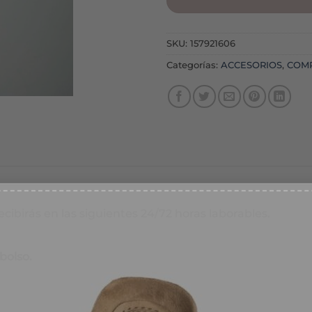
SKU:
157921606
Categorías:
ACCESORIOS
,
COM
recibirás en las siguientes 24/72 horas laborables.
% DESCUENTO
bolso.
íbete a nuestra web y
irás en tu email tu cupón