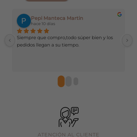
elegir
elegir
en
en
Pepi Manteca Martin
la
la
hace 10 días
página
página
de
de
Siempre que compro,todo súper bien y los 
H
producto
producto
pedidos llegan a su tiempo.
d
r
ATENCIÓN AL CLIENTE