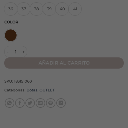
36
37
38
39
40
41
COLOR
Botín Cowboy M5585 Cow cantidad
AÑADIR AL CARRITO
SKU:
183151060
Categorías:
Botas
,
OUTLET