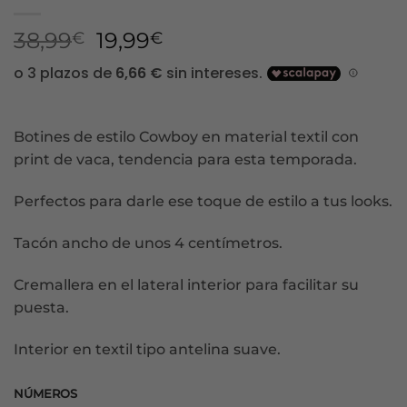
El
El
38,99
19,99
€
€
precio
precio
original
actual
era:
es:
38,99€.
19,99€.
Botines de estilo Cowboy en material textil con
print de vaca, tendencia para esta temporada.
Perfectos para darle ese toque de estilo a tus looks.
Tacón ancho de unos 4 centímetros.
Cremallera en el lateral interior para facilitar su
puesta.
Interior en textil tipo antelina suave.
NÚMEROS