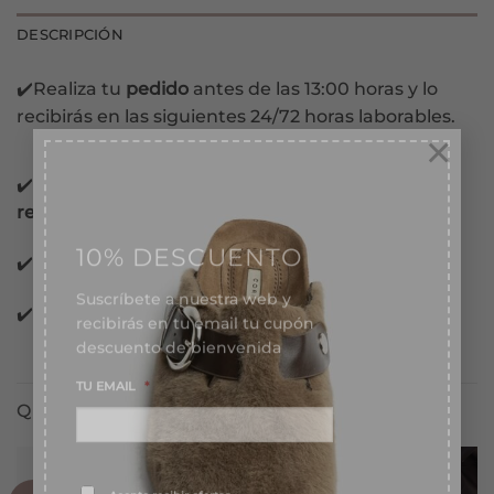
DESCRIPCIÓN
✔️Realiza tu
pedido
antes de las 13:00 horas y lo
recibirás en las siguientes 24/72 horas laborables.
×
✔️Pago con
tarjeta, Bizum, PayPal y contra
reembolso.
10% DESCUENTO
✔️Pago 100%
garantizado.
Suscríbete a nuestra web y
recibirás en tu email tu cupón
✔️Pago
Financiado
en 3 meses sin intereses.
descuento de bienvenida
TU EMAIL
*
QUIZÁS TE GUSTE TAMBIÉN...
Consentimiento
*
Acepto recibir ofertas