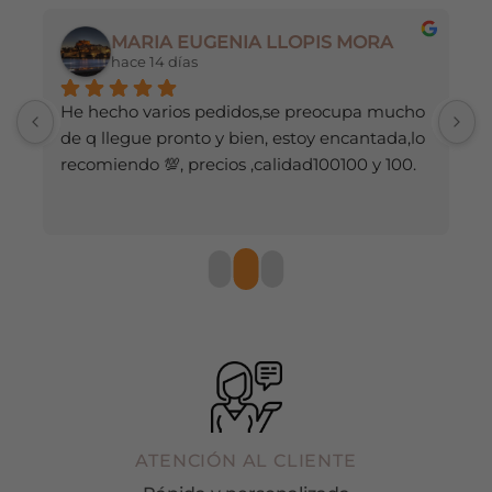
en
en
MARIA EUGENIA LLOPIS MORA
la
la
hace 14 días
página
página
de
de
He hecho varios pedidos,se preocupa mucho 
M
producto
producto
de q llegue pronto y bien, estoy encantada,lo 
recomiendo 💯, precios ,calidad100100 y 100.
ATENCIÓN AL CLIENTE