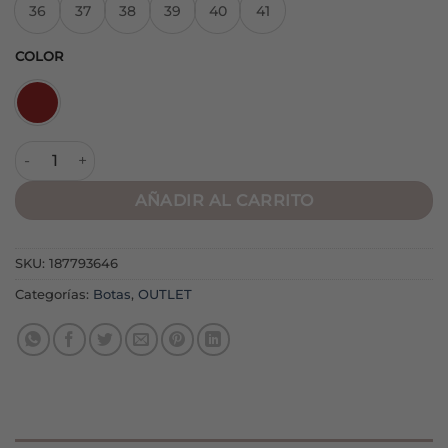
36
37
38
39
40
41
COLOR
Botín Bloss Burdeos cantidad
AÑADIR AL CARRITO
SKU:
187793646
Categorías:
Botas
,
OUTLET