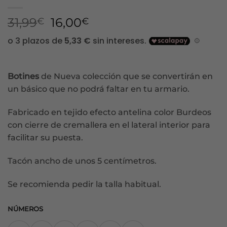
El
El
31,99
16,00
€
€
precio
precio
original
actual
era:
es:
31,99€.
16,00€.
Botines
de Nueva colección que se convertirán en
un básico que no podrá faltar en tu armario.
Fabricado en tejido efecto antelina color Burdeos
con cierre de cremallera en el lateral interior para
facilitar su puesta.
Tacón ancho de unos 5 centímetros.
Se recomienda pedir la talla habitual.
NÚMEROS