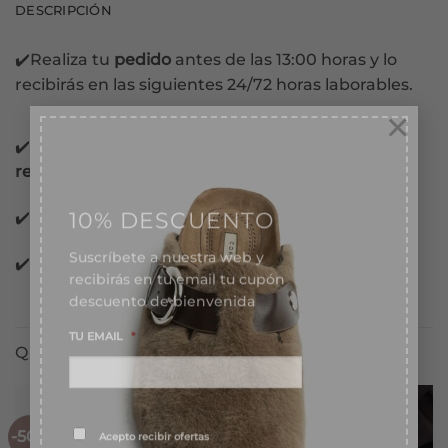
DESCRIPCIÓN
✔️Realiza tu
pedido
antes de las 13:00 horas y lo
recibirás en las siguientes 24/72 horas laborables.
×
✔️Pago con
tarjeta, Bizum, PayPal y contra
reembolso.
10% DESCUENTO
✔️Pago 100%
garantizado.
Suscríbete a nuestra web y
recibirás en tu email tu cupón
✔️Pago
Financiado
en 3 meses sin intereses.
descuento de bienvenida
TU EMAIL
*
QUIZÁS TE GUSTE TAMBIÉN...
Consentimiento
*
Acepto recibir ofertas
-50%
-50%
*