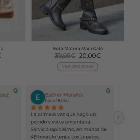
ro
Bota Motera Mara Café
El
El
El
€
39,99
€
20,00
€
o
precio
precio
precio
al
actual
original
actual
VER OPCIONES
es:
era:
es:
Este
€.
15,00€.
39,99€.
20,00€.
producto
tiene
uez
Esther Morales
s
múltiples
hace 18 días
h
.
variantes.
Las
La primera vez que hago un 
Todo ge
opciones
pedido y estoy encantada. 
se
Servicio rapidísimo, en menos de 
pueden
48 horas lo tenía. Los zapatos, 
elegir