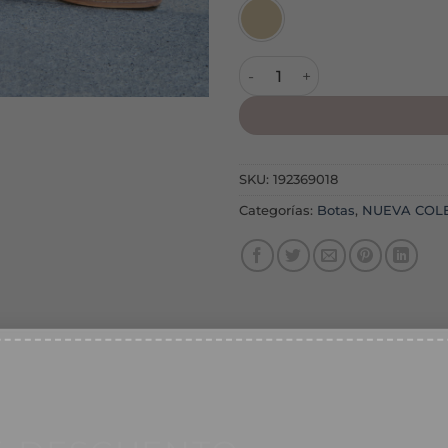
Botín Denia Beige cantidad
SKU:
192369018
Categorías:
Botas
,
NUEVA COL
% DESCUENTO
recibirás en las siguientes 24/72 horas laborables.
íbete a nuestra web y