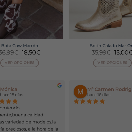
Bota Cow Marrón
Botín Calado Mar O
El
El
El
36,99
€
18,50
€
35,99
€
15,00
precio
precio
preci
original
actual
origin
VER OPCIONES
VER OPCIONES
era:
es:
era:
Este
Este
36,99€.
18,50€.
35,99
producto
producto
tiene
tiene
Mónica
Mª Carmen Rodrig
múltiples
múltiple
hace 18 días
hace 18 días
variantes.
variantes
Las
Las
comiendo 
opciones
opciones
mente,buena calidad 
se
se
s variedad de modelos,la 
pueden
pueden
a preciosos, a la hora de la 
elegir
elegir