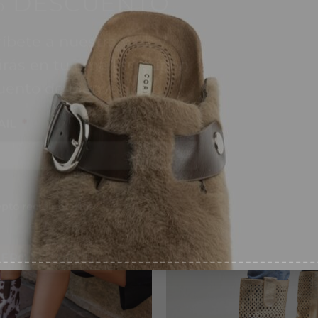
irás en tu email tu cupón
bolso.
uento de bienvenida
AIL
*
ntimiento
*
pto recibir ofertas
*
-58%
¡Nuevo!