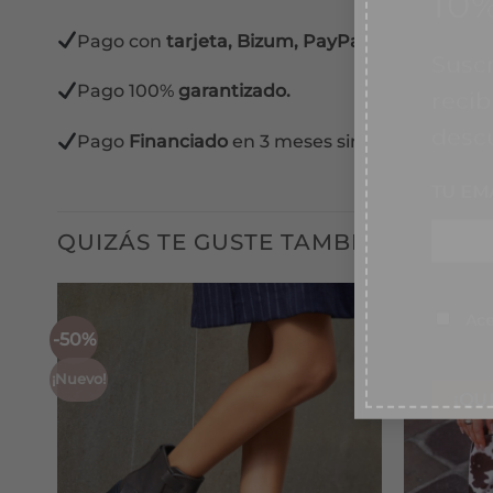
recib
Pago con
tarjeta, Bizum, PayPal y contra reem
desc
Pago 100%
garantizado.
TU EM
Pago
Financiado
en 3 meses sin intereses.
QUIZÁS TE GUSTE TAMBIÉN...
Conse
Ace
-50%
-50%
¡Nuevo!
¡Nuevo!