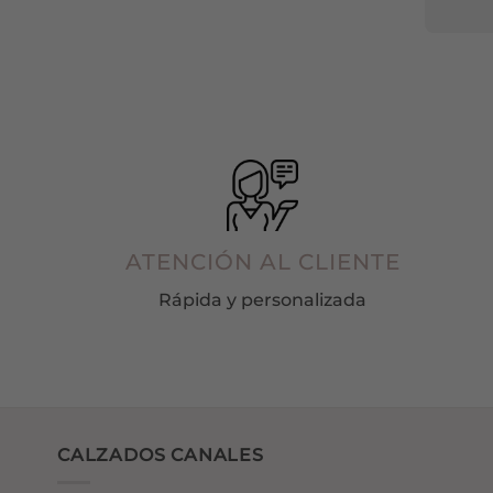
entreg
en
paque
la
página
de
producto
ATENCIÓN AL CLIENTE
Rápida y personalizada
CALZADOS CANALES