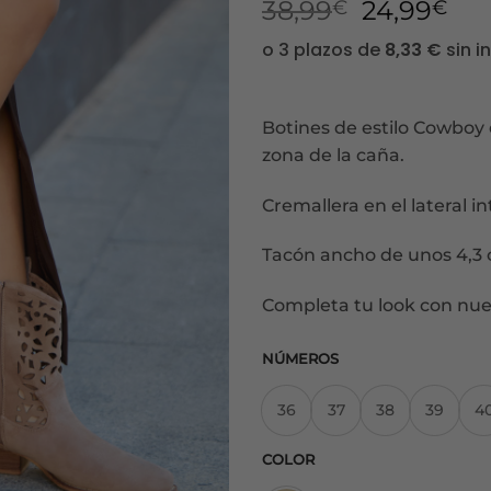
El
El
38,99
24,99
€
€
precio
pre
original
act
era:
es:
38,99€.
24,
Botines de estilo Cowboy e
zona de la caña.
Cremallera en el lateral in
Tacón ancho de unos 4,3 
Completa tu look con nu
NÚMEROS
36
37
38
39
4
COLOR