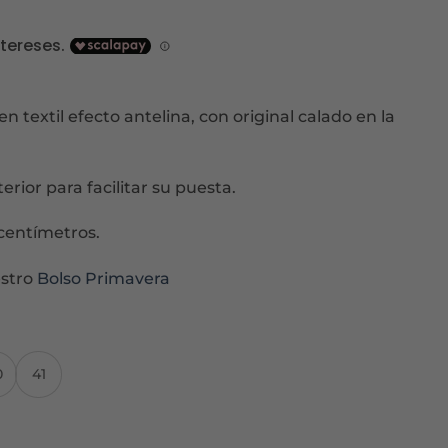
cio
ual
99€.
n textil efecto antelina, con original calado en la
terior para facilitar su puesta.
centímetros.
estro
Bolso Primavera
0
41