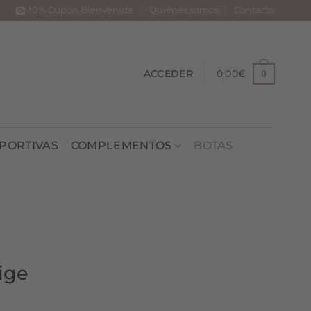
10% Cupón Bienvenida
Quiénes somos
Contacto
ACCEDER
0,00
€
0
PORTIVAS
COMPLEMENTOS
BOTAS
ige