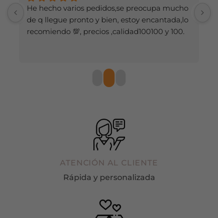
He hecho varios pedidos,se preocupa mucho 
M
producto
producto
de q llegue pronto y bien, estoy encantada,lo 
recomiendo 💯, precios ,calidad100100 y 100.
ATENCIÓN AL CLIENTE
Rápida y personalizada