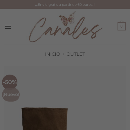
Saltar
¡¡¡Envío gratis a partir de 60 euros!!!
al
contenido
0
INICIO
/
OUTLET
-50%
¡Nuevo!