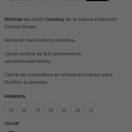
original
actual
era:
es:
42,99€.
21,50€.
Botines
de estilo
Cowboy
de la nueva Colección
Corina Shoes.
Material textil efecto antelina.
Tacón ancho de 8,5 centímetros
aproximadamente.
Cierre de cremallera en el lateral interior para
facilitar su puesta.
NÚMEROS
35
36
37
38
39
40
41
COLOR