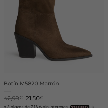
Botín M5820 Marrón
El
El
42,99
21,50
€
€
precio
precio