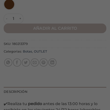
Botín M5820 Marrón cantidad
AÑADIR AL CARRITO
SKU:
180213379
Categorías:
Botas
,
OUTLET
DESCRIPCIÓN
✔️Realiza tu
pedido
antes de las 13:00 horas y lo
recibirás en las siguientes 24/72 horas laborables.