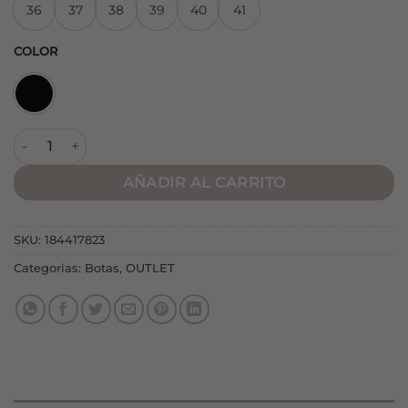
36
37
38
39
40
41
COLOR
Botín M5860 Militar Negro cantidad
AÑADIR AL CARRITO
SKU:
184417823
Categorías:
Botas
,
OUTLET