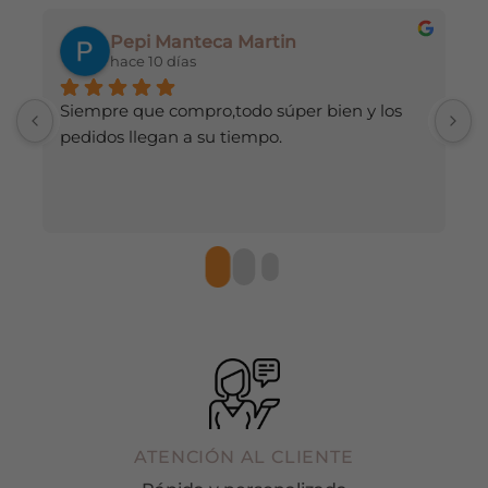
en
en
Pepi Manteca Martin
la
la
hace 10 días
página
página
de
de
Siempre que compro,todo súper bien y los 
H
producto
producto
pedidos llegan a su tiempo.
d
r
ATENCIÓN AL CLIENTE