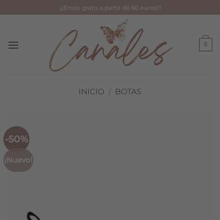
Saltar
¡¡¡Envío gratis a partir de 60 euros!!!
al
contenido
0
INICIO
/
BOTAS
-50%
¡Nuevo!