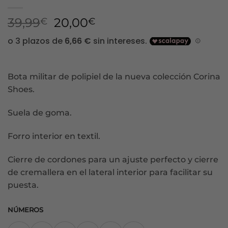
El
El
39,99
20,00
€
€
precio
precio
original
actual
era:
es:
39,99€.
20,00€.
Bota militar de polipiel de la nueva colección Corina
Shoes.
Suela de goma.
Forro interior en textil.
Cierre de cordones para un ajuste perfecto y cierre
de cremallera en el lateral interior para facilitar su
puesta.
NÚMEROS