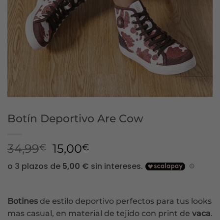
Botín Deportivo Are Cow
El
El
34,99
15,00
€
€
precio
precio
original
actual
era:
es:
34,99€.
15,00€.
Botines
de estilo deportivo perfectos para tus looks
mas casual, en material de tejido con print de
vaca
.