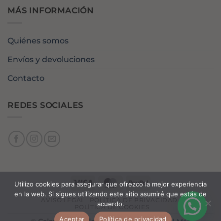
MÁS INFORMACIÓN
Quiénes somos
Envíos y devoluciones
Contacto
REDES SOCIALES
Visa
MasterCard
PayPal
Utilizo cookies para asegurar que ofrezco la mejor experiencia
en la web. Si sigues utilizando este sitio asumiré que estás de
AVISO LEGAL
POLÍTICA DE PRIVACIDAD
acuerdo.
POLÍTICA DE COOKIES
Aceptar
Política de privacidad