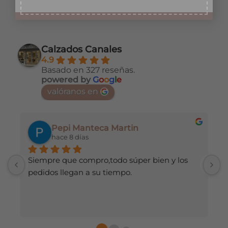
ual
original
actual
original
act
era:
es:
era:
es:
Este
Este
9€.
38,99€.
19,50€.
34,99€.
24,
producto
producto
tiene
tiene
múltiples
múltiples
Calzados Canales
variantes.
variantes.
4.9
Las
Las
Basado en 327 reseñas.
opciones
opciones
powered by
G
o
o
g
l
e
se
se
valóranos en
pueden
pueden
elegir
elegir
en
en
Pepi Manteca Martin
la
la
hace 8 días
página
página
de
de
Siempre que compro,todo súper bien y los 
H
producto
producto
pedidos llegan a su tiempo.
d
r