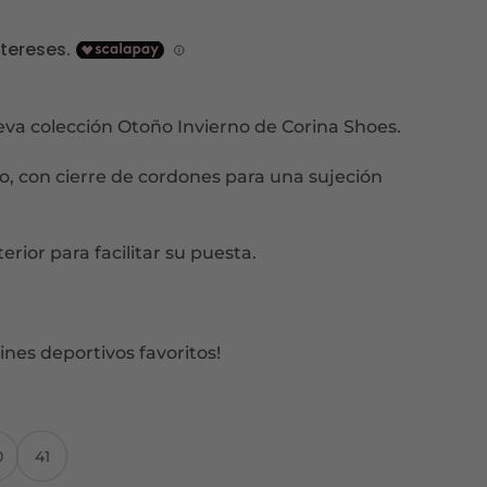
cio
ual
99€.
eva colección Otoño Invierno de Corina Shoes.
go, con cierre de cordones para una sujeción
terior para facilitar su puesta.
ines deportivos favoritos!
0
41