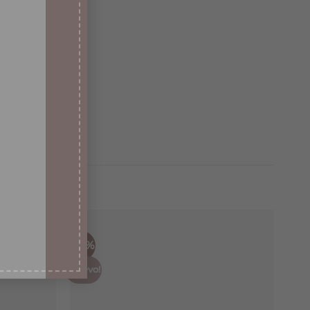
-49%
¡Nuevo!