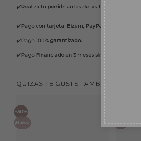
✔️Realiza tu
pedido
antes de las 13:00 horas y lo 
Suscr
recib
✔️Pago con
tarjeta, Bizum, PayPal y contra reem
desc
✔️Pago 100%
garantizado.
TU EM
✔️Pago
Financiado
en 3 meses sin intereses.
Conse
Ace
QUIZÁS TE GUSTE TAMBIÉN...
-30%
-30%
¡Nuevo!
Nuevo