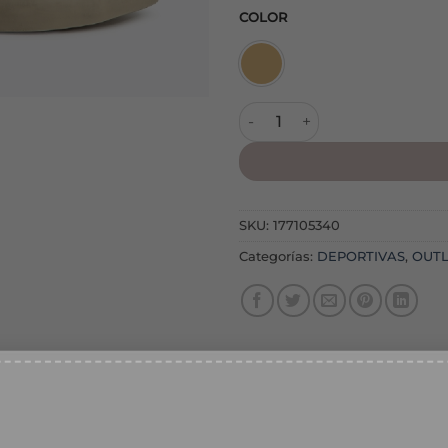
COLOR
Botín M5508 Natural cantida
SKU:
177105340
Categorías:
DEPORTIVAS
,
OUTL
% DESCUENTO