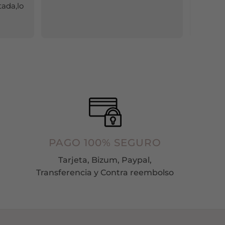
ada,lo 
muchas
pueden
mayoría
elegir
entrega
en
paquet
la
página
de
producto
PAGO 100% SEGURO
Tarjeta, Bizum, Paypal,
Transferencia y Contra reembolso