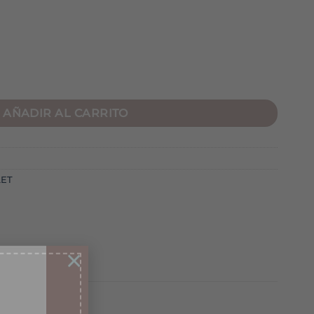
d
AÑADIR AL CARRITO
ET
×