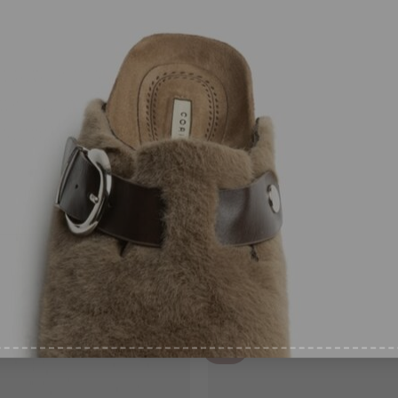
recibirás en las siguientes 24/72 horas laborables.
íbete a nuestra web y
irás en tu email tu cupón
bolso.
uento de bienvenida
AIL
*
ntimiento
*
pto recibir ofertas
*
-40%
¡Nuevo!