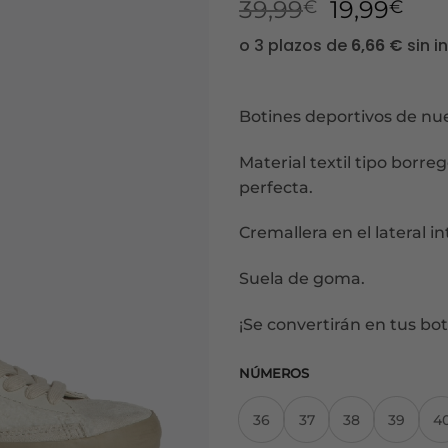
El
El
39,99
19,99
€
€
precio
pre
original
act
era:
es:
39,99€.
19,
Botines deportivos de nu
Material textil tipo borre
perfecta.
Cremallera en el lateral in
Suela de goma.
¡Se convertirán en tus bot
NÚMEROS
36
37
38
39
4