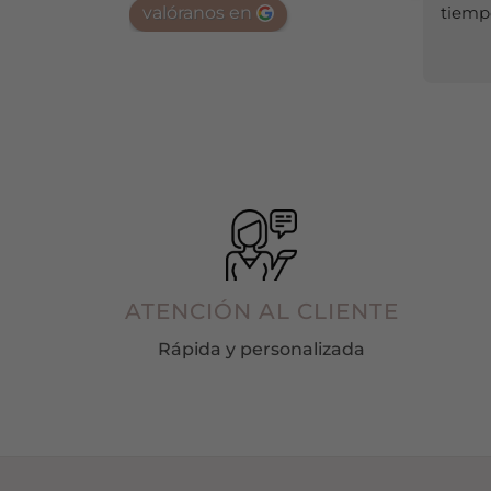
valóranos en
tiemp
pueden
elegir
en
la
página
de
producto
ATENCIÓN AL CLIENTE
Rápida y personalizada