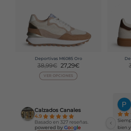
Deportivas M6085 Oro
De
El
El
38,99
€
27,29
€
io
precio
precio
al
original
actual
VER OPCIONES
era:
es:
Este
9€.
38,99€.
27,29€.
producto
tiene
múltiples
Calzados Canales
variantes.
4.9
Las
Siemp
Basado en 327 reseñas.
opciones
bien y
powered by
G
o
o
g
l
e
se