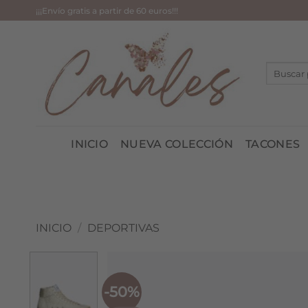
Saltar
¡¡¡Envío gratis a partir de 60 euros!!!
al
contenido
Buscar
por:
INICIO
NUEVA COLECCIÓN
TACONES
INICIO
/
DEPORTIVAS
-50%