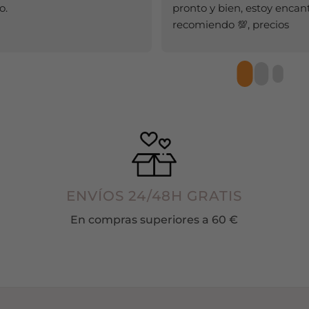
o.
pronto y bien, estoy encant
pueden
pueden
recomiendo 💯, precios 
elegir
elegir
,calidad100100 y 100.
en
en
la
la
página
página
de
de
producto
producto
ENVÍOS 24/48H GRATIS
En compras superiores a 60 €