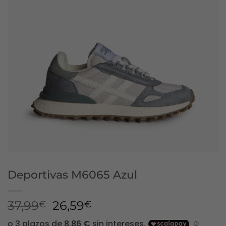
Deportivas M6065 Azul
El
El
37,99
26,59
€
€
precio
precio