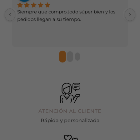
página
página
de
de
Siempre que compro,todo súper bien y los 
H
producto
producto
pedidos llegan a su tiempo.
d
r
ATENCIÓN AL CLIENTE
Rápida y personalizada