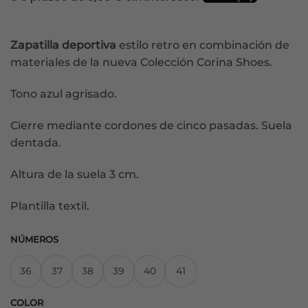
original
actual
era:
es:
37,99€.
26,59€.
Zapatilla
deportiva
estilo retro en combinación de
materiales de la nueva Colección Corina Shoes.
Tono azul agrisado.
Cierre mediante cordones de cinco pasadas. Suela
dentada.
Altura de la suela 3 cm.
Plantilla textil.
NÚMEROS
36
37
38
39
40
41
COLOR