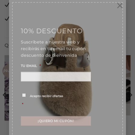
×
Pago 100%
garantizado.
Pago
Financiado
en 3 meses sin intereses.
10% DESCUENTO
Suscríbete a nuestra web y
recibirás en tu email tu cupón
QUIZÁS TE GUSTE TAMBIÉN...
descuento de bienvenida
TU EMAIL
*
¡Nuevo!
¡Nuevo!
Consentimiento
*
Acepto recibir ofertas
*
Zapatillas Mariposa
8,99
€
Pendientes Leopardo
5,99
€