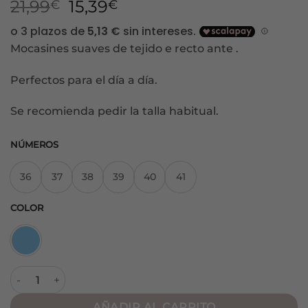
El
El
21,99
15,39
€
€
precio
precio
original
actual
Mocasines suaves de tejido e recto ante .
era:
es:
21,99€.
15,39€.
Perfectos para el día a día.
Se recomienda pedir la talla habitual.
NÚMEROS
36
37
38
39
40
41
COLOR
Mocasín Aroa Celeste cantidad
AÑADIR AL CARRITO