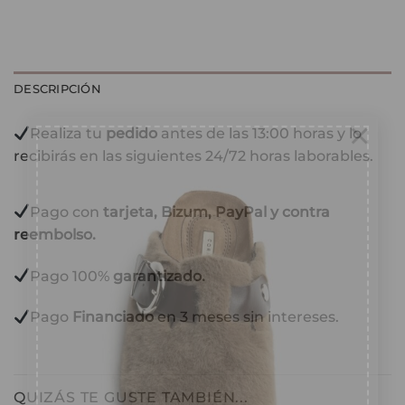
DESCRIPCIÓN
Realiza tu
pedido
antes de las 13:00 horas y lo
×
recibirás en las siguientes 24/72 horas laborables.
Pago con
tarjeta, Bizum, PayPal y contra
reembolso.
10% DESCUENTO
Pago 100%
garantizado.
Suscríbete a nuestra web y
recibirás en tu email tu cupón
Pago
Financiado
en 3 meses sin intereses.
descuento de bienvenida
TU EMAIL
*
QUIZÁS TE GUSTE TAMBIÉN...