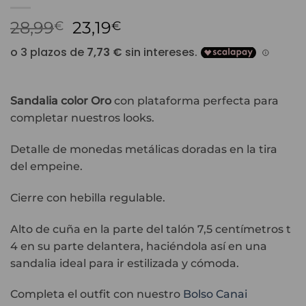
El
El
28,99
23,19
€
€
precio
precio
original
actual
era:
es:
28,99€.
23,19€.
Sandalia color Oro
con plataforma perfecta para
completar nuestros looks.
Detalle de monedas metálicas doradas en la tira
del empeine.
Cierre con hebilla regulable.
Alto de cuña en la parte del talón 7,5 centímetros t
4 en su parte delantera, haciéndola así en una
sandalia ideal para ir estilizada y cómoda.
Completa el outfit con nuestro
Bolso Canai