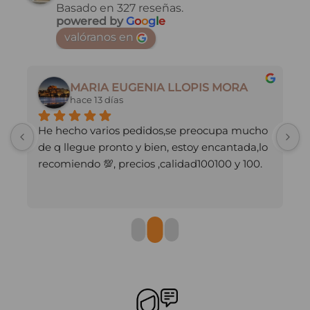
opciones
Basado en 327 reseñas.
opciones
se
powered by
G
o
o
g
l
e
se
pueden
valóranos en
pueden
elegir
elegir
en
en
la
MARIA EUGENIA LLOPIS MORA
la
página
hace 13 días
página
de
de
producto
He hecho varios pedidos,se preocupa mucho 
M
producto
de q llegue pronto y bien, estoy encantada,lo 
recomiendo 💯, precios ,calidad100100 y 100.