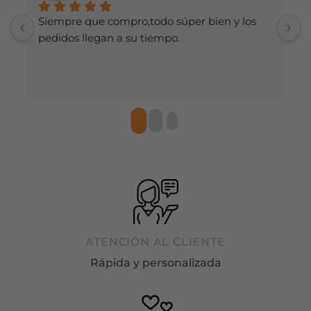
página
de
de
Siempre que compro,todo súper bien y los 
H
producto
producto
pedidos llegan a su tiempo.
d
r
ATENCIÓN AL CLIENTE
Rápida y personalizada