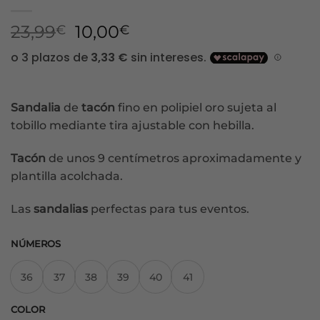
El
El
23,99
10,00
€
€
precio
precio
original
actual
era:
es:
23,99€.
10,00€.
Sandalia
de
tacón
fino en polipiel oro sujeta al
tobillo mediante tira ajustable con hebilla.
Tacón
de unos 9 centímetros aproximadamente y
plantilla acolchada.
Las
sandalias
perfectas para tus eventos.
NÚMEROS
36
37
38
39
40
41
COLOR