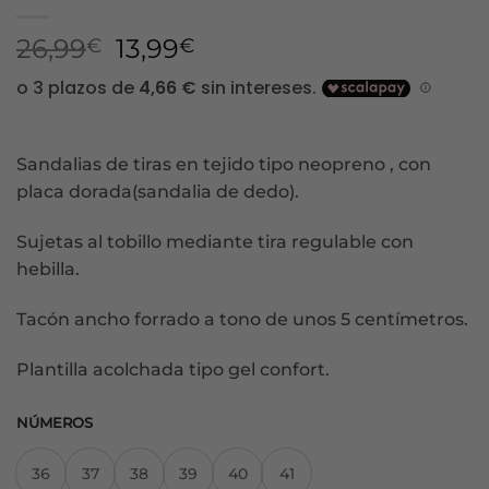
El
El
26,99
13,99
€
€
precio
precio
original
actual
era:
es:
26,99€.
13,99€.
Sandalias de tiras en tejido tipo neopreno , con
placa dorada(sandalia de dedo).
Sujetas al tobillo mediante tira regulable con
hebilla.
Tacón ancho forrado a tono de unos 5 centímetros.
Plantilla acolchada tipo gel confort.
NÚMEROS
36
37
38
39
40
41