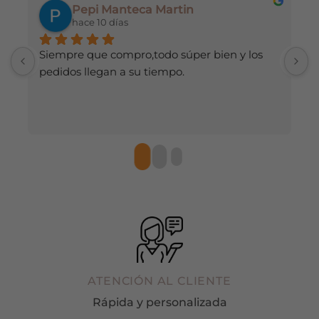
Pepi Manteca Martin
la
la
hace 10 días
página
página
de
de
Siempre que compro,todo súper bien y los 
H
producto
producto
pedidos llegan a su tiempo.
d
r
ATENCIÓN AL CLIENTE
Rápida y personalizada