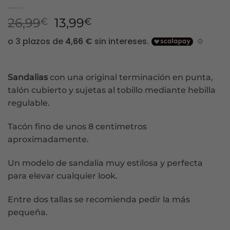
El
El
26,99
13,99
€
€
precio
precio
original
actual
era:
es:
26,99€.
13,99€.
Sandalias
con una original terminación en punta,
talón cubierto y sujetas al tobillo mediante hebilla
regulable.
Tacón fino de unos 8 centímetros
aproximadamente.
Un modelo de sandalia muy estilosa y perfecta
para elevar cualquier look.
Entre dos tallas se recomienda pedir la más
pequeña.