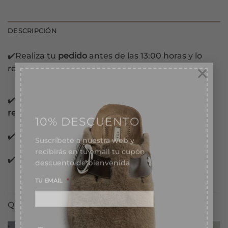
DESCRIPCIÓN
✔️Realiza tu
pedido
antes de las 13:00 horas y lo
×
recibirás en las siguientes 24/72 horas laborables.
✔️Pago con
tarjeta, Bizum, PayPal y contra
10% DESCUENTO
reembolso.
Suscríbete a nuestra web y
✔️Pago 100%
garantizado.
recibirás en tu email tu cupón
descuento de bienvenida
✔️Pago
Financiado
en 3 meses sin intereses.
TU EMAIL
*
QUIZÁS TE GUSTE TAMBIÉN...
Consentimiento
*
Acepto recibir ofertas