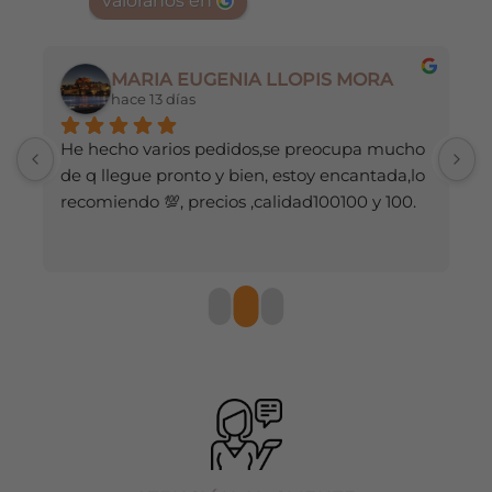
valóranos en
se
se
pueden
pueden
elegir
elegir
en
en
MARIA EUGENIA LLOPIS MORA
la
la
hace 13 días
página
página
de
de
He hecho varios pedidos,se preocupa mucho 
M
producto
producto
de q llegue pronto y bien, estoy encantada,lo 
recomiendo 💯, precios ,calidad100100 y 100.