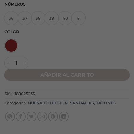
NÚMEROS
36
37
38
39
40
41
COLOR
Sandalia Lady Burdeos cantidad
AÑADIR AL CARRITO
SKU:
189025035
Categorías:
NUEVA COLECCIÓN
,
SANDALIAS
,
TACONES