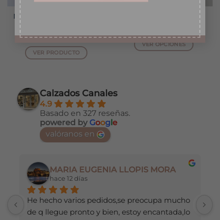
Monedero Piel Pequeño
Cartera Anilla
Basic
22,99
€
7,99
€
VER OPCIONES
VER PRODUCTO
Este
Este
producto
producto
tiene
tiene
múltiples
Calzados Canales
múltiples
variantes.
4.9
variantes.
Las
Basado en 327 reseñas.
Las
opciones
powered by
G
o
o
g
l
e
opciones
se
valóranos en
se
pueden
pueden
elegir
elegir
en
en
MARIA EUGENIA LLOPIS MORA
la
la
hace 12 días
página
página
de
de
He hecho varios pedidos,se preocupa mucho 
M
producto
producto
de q llegue pronto y bien, estoy encantada,lo 