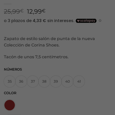
El
El
25,99
12,99
€
€
precio
precio
original
actual
era:
es:
25,99€.
12,99€.
Zapato de estilo salón de punta de la nueva
Colección de Corina Shoes.
Tacón de unos 7,5 centímetros.
NÚMEROS
35
36
37
38
39
40
41
COLOR