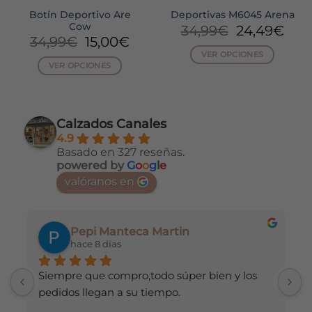
Botín Deportivo Are
Deportivas M6045 Arena
Cow
El
El
34,99
€
24,49
€
El
El
34,99
€
15,00
€
cio
precio
pre
precio
precio
VER OPCIONES
ual
original
act
VER OPCIONES
original
actual
era:
es:
Este
era:
es:
Este
24€.
34,99€.
24,
producto
34,99€.
15,00€.
producto
tiene
tiene
múltiples
Calzados Canales
múltiples
variantes.
4.9
variantes.
Las
Basado en 327 reseñas.
Las
opciones
powered by
G
o
o
g
l
e
opciones
se
valóranos en
se
pueden
pueden
elegir
elegir
en
en
Pepi Manteca Martin
la
la
hace 8 días
página
página
de
de
Siempre que compro,todo súper bien y los 
H
producto
producto
pedidos llegan a su tiempo.
d
r