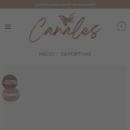
Saltar
¡¡¡Envío gratis a partir de 60 euros!!!
al
contenido
0
INICIO
/
DEPORTIVAS
-50%
¡Nuevo!