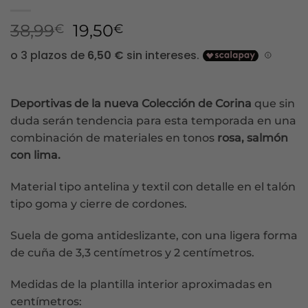
El
El
38,99
19,50
€
€
precio
precio
original
actual
era:
es:
38,99€.
19,50€.
Deportivas de la nueva Colección de Corina
que sin
duda serán tendencia para esta temporada en una
combinación de materiales en tonos
rosa, salmón
con lima.
Material tipo antelina y textil con detalle en el talón
tipo goma y cierre de cordones.
Suela de goma antideslizante, con una ligera forma
de cuña de 3,3 centímetros y 2 centímetros.
Medidas de la plantilla interior aproximadas en
centímetros: