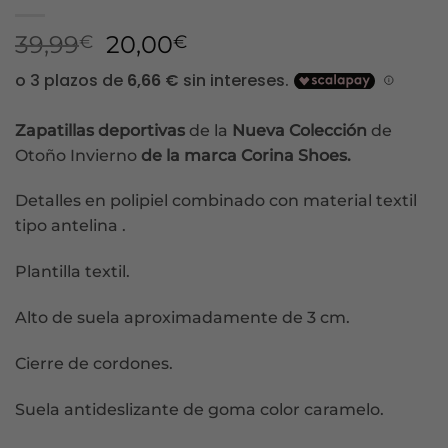
El
El
39,99
20,00
€
€
precio
precio
original
actual
era:
es:
Zapatillas deportivas
de la
Nueva Colección
de
39,99€.
20,00€.
Otoño Invierno
de la marca Corina Shoes.
Detalles en polipiel combinado con material textil
tipo antelina .
Plantilla textil.
Alto de suela aproximadamente de 3 cm.
Cierre de cordones.
Suela antideslizante de goma color caramelo.