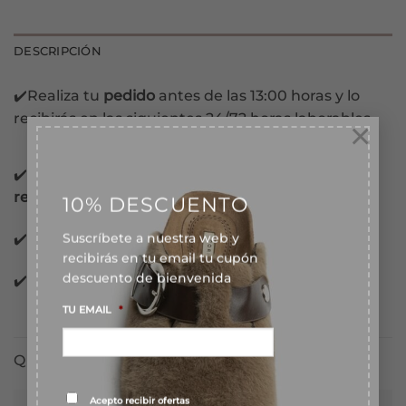
DESCRIPCIÓN
✔️Realiza tu
pedido
antes de las 13:00 horas y lo
recibirás en las siguientes 24/72 horas laborables.
×
✔️Pago con
tarjeta, Bizum, PayPal y contra
10% DESCUENTO
reembolso.
Suscríbete a nuestra web y
✔️Pago 100%
garantizado.
recibirás en tu email tu cupón
descuento de bienvenida
✔️Pago
Financiado
en 3 meses sin intereses.
TU EMAIL
*
QUIZÁS TE GUSTE TAMBIÉN...
Consentimiento
*
Acepto recibir ofertas