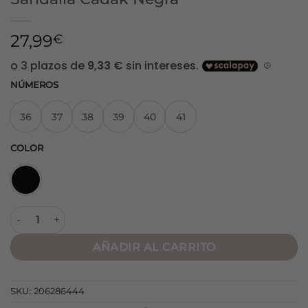
27,99
€
NÚMEROS
36
37
38
39
40
41
COLOR
Sandalia Cadak Negra cantidad
AÑADIR AL CARRITO
SKU:
206286444