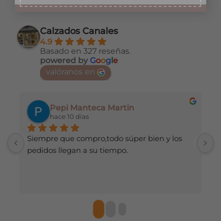
producto
producto
tiene
tiene
múltiples
múltiples
Calzados Canales
variantes.
variantes.
4.9
Las
Las
Basado en 327 reseñas.
opciones
opciones
powered by
G
o
o
g
l
e
se
se
valóranos en
pueden
pueden
elegir
elegir
en
en
Pepi Manteca Martin
la
la
hace 10 días
página
página
de
de
Siempre que compro,todo súper bien y los 
H
producto
producto
pedidos llegan a su tiempo.
d
r