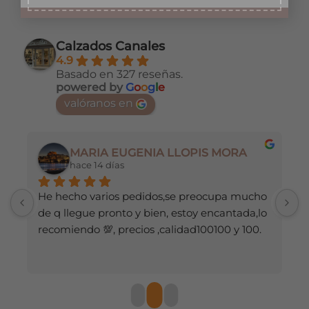
producto
producto
tiene
tiene
múltiples
múltiples
Calzados Canales
variantes.
variantes.
4.9
Las
Las
Basado en 327 reseñas.
opciones
opciones
powered by
G
o
o
g
l
e
se
se
valóranos en
pueden
pueden
elegir
elegir
en
en
MARIA EUGENIA LLOPIS MORA
la
la
hace 14 días
página
página
de
de
He hecho varios pedidos,se preocupa mucho 
M
producto
producto
de q llegue pronto y bien, estoy encantada,lo 
recomiendo 💯, precios ,calidad100100 y 100.