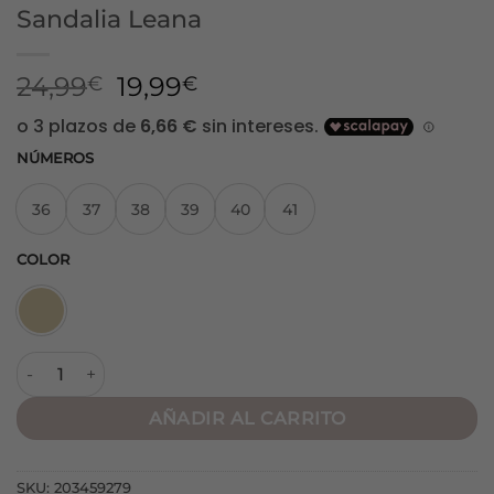
Sandalia Leana
El
El
24,99
19,99
€
€
precio
precio
original
actual
NÚMEROS
era:
es:
24,99€.
19,99€.
36
37
38
39
40
41
COLOR
Sandalia Leana cantidad
AÑADIR AL CARRITO
SKU:
203459279